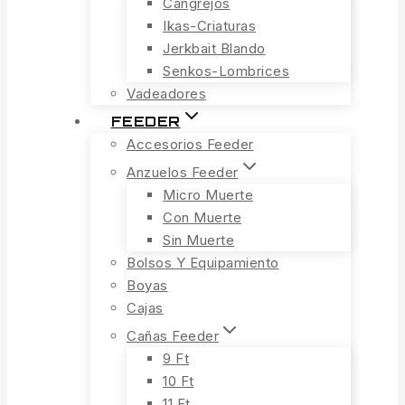
Cangrejos
Ikas-Criaturas
Jerkbait Blando
Senkos-Lombrices
Vadeadores
FEEDER
Accesorios Feeder
Anzuelos Feeder
Micro Muerte
Con Muerte
Sin Muerte
Bolsos Y Equipamiento
Boyas
Cajas
Cañas Feeder
9 Ft
10 Ft
11 Ft