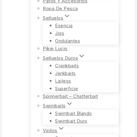
Patos Y Accesorios
Ropa De Pesca
Señuelos
Esencia
Jigs
Ondulantes
Pikie Lucio
Señuelos Duros
Crankbaits
Jerkbaits
Lipless
Superficie
Spinnerbait – Chatterbait
Swimbaits
Swimbait Blando
Swimbait Duro
Vinilos