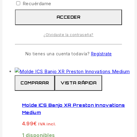
Recuérdame
distancia de lanzado.
Compatibilidad ICS:
Diseñado
ACCEDER
exclusivamente para la gama de
cebadores Banjo XR del sistema
¿Olvidaste la contraseña?
InterChange.
No tienes una cuenta todavía?
Regístrate
AÑADIR AL CARRITO
COMPARAR
VISTA RÁPIDA
Molde ICS Banjo XR Preston Innovations
Medium
4.99
€
IVA incl.
1 disponibles