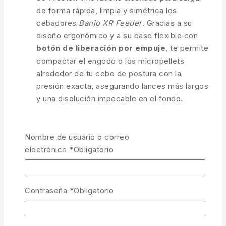
de forma rápida, limpia y simétrica los
cebadores
Banjo XR Feeder
. Gracias a su
diseño ergonómico y a su base flexible con
botón de liberación por empuje
, te permite
compactar el engodo o los micropellets
alrededor de tu cebo de postura con la
presión exacta, asegurando lances más largos
y una disolución impecable en el fondo.
Cargas Perfectas:
Garantiza una
cantidad idéntica de alimento en cada
Nombre de usuario o correo
lance.
electrónico
*
Obligatorio
Sistema de Liberación Rápida:
Base
flexible que expulsa el cebador cargado
sin romper el bloque de engodo.
Contraseña
*
Obligatorio
Diseño Aerodinámico:
Consigue una
forma hidrodinámica que mejora la