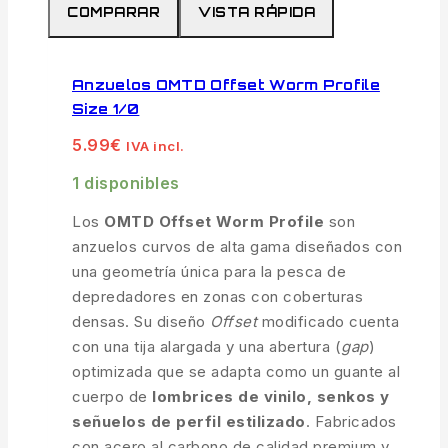
COMPARAR
VISTA RÁPIDA
Anzuelos OMTD Offset Worm Profile
Size 1/0
5.99
€
IVA incl.
1 disponibles
Los
OMTD Offset Worm Profile
son
anzuelos curvos de alta gama diseñados con
una geometría única para la pesca de
depredadores en zonas con coberturas
densas. Su diseño
Offset
modificado cuenta
con una tija alargada y una abertura (
gap
)
optimizada que se adapta como un guante al
cuerpo de
lombrices de vinilo, senkos y
señuelos de perfil estilizado
. Fabricados
con acero al carbono de calidad premium y