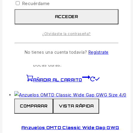
Recuérdame
pescar sin enganches en el interior de
coberturas de vegetación o madera.
ACCEDER
Acero Forjado de Alta Resistencia:
Alambre reforzado lateralmente para
¿Olvidaste la contraseña?
soportar grandes esfuerzos sin abrirse.
Punta Cónica de Aguja:
Afilado químico
No tienes una cuenta todavía?
Regístrate
premium para una penetración limpia en
bocas duras.
AÑADIR AL CARRITO
COMPARAR
VISTA RÁPIDA
Anzuelos OMTD Classic Wide Gap GWG