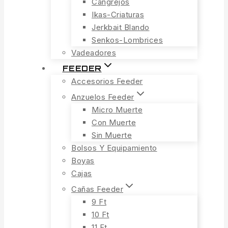
Cangrejos
Ikas-Criaturas
Jerkbait Blando
Senkos-Lombrices
Vadeadores
FEEDER
Accesorios Feeder
Anzuelos Feeder
Micro Muerte
Con Muerte
Sin Muerte
Bolsos Y Equipamiento
Boyas
Cajas
Cañas Feeder
9 Ft
10 Ft
11 Ft