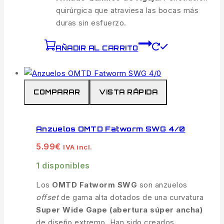
quirúrgica que atraviesa las bocas más
duras sin esfuerzo.
AÑADIR AL CARRITO
COMPARAR
VISTA RÁPIDA
Anzuelos OMTD Fatworm SWG 4/0
5.99
€
IVA incl.
1 disponibles
Los
OMTD Fatworm SWG
son anzuelos
offset
de gama alta dotados de una curvatura
Super Wide Gape (abertura súper ancha)
de diseño extremo. Han sido creados