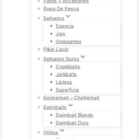
Patos Y Accesorios
Ropa De Pesca
Señuelos
Esencia
Jigs
Ondulantes
Pikie Lucio
Señuelos Duros
Crankbaits
Jerkbaits
Lipless
Superficie
Spinnerbait – Chatterbait
Swimbaits
Swimbait Blando
Swimbait Duro
Vinilos