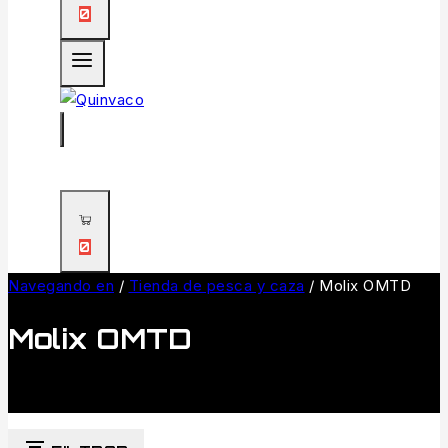
0
0
Navegando en
/
Tienda de pesca y caza
/
Molix OMTD
Molix OMTD