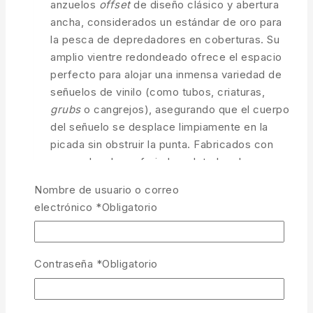
anzuelos
offset
de diseño clásico y abertura
ancha, considerados un estándar de oro para
la pesca de depredadores en coberturas. Su
amplio vientre redondeado ofrece el espacio
perfecto para alojar una inmensa variedad de
señuelos de vinilo (como tubos, criaturas,
grubs
o cangrejos), asegurando que el cuerpo
del señuelo se desplace limpiamente en la
picada sin obstruir la punta. Fabricados con
acero al carbono forjado y dotados de un
afilado químico excepcional, garantizan una
Nombre de usuario o correo
acción
100% anti-algas (weedless)
con un
electrónico
*
Obligatorio
ratio de clavada insuperable.
Curvatura Classic Wide Gap:
Abertura
redonda y amplia, idónea para una
Contraseña
*
Obligatorio
infinidad de formas de vinilo.
Acción Anti-Algas Total:
Permite