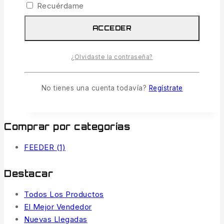
Recuérdame
despesques rápidos.
ACCEDER
Estructura Compacta:
Distribución
lineal optimizada para que las cañas no
se golpeen entre sí ni estorben en tu
¿Olvidaste la contraseña?
puesto.
No tienes una cuenta todavía?
Regístrate
AÑADIR AL CARRITO
Comprar por categorías
FEEDER
(1)
Destacar
Todos Los Productos
El Mejor Vendedor
Nuevas Llegadas