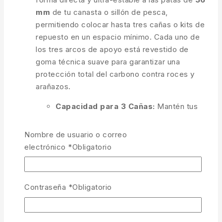
mm
de tu canasta o sillón de pesca,
permitiendo colocar hasta tres cañas o kits de
repuesto en un espacio mínimo. Cada uno de
los tres arcos de apoyo está revestido de
goma técnica suave para garantizar una
protección total del carbono contra roces y
arañazos.
Capacidad para 3 Cañas:
Mantén tus
cañas de repuesto o líneas montadas
ordenadas y al alcance de la mano.
Nombre de usuario o correo
electrónico
*
Obligatorio
Fijación Connect-It X36:
Diseñado para
abrazar patas de 36 mm con una firmeza
absoluta y sin vibraciones.
Contraseña
*
Obligatorio
Goma Técnica Protectora:
El
revestimiento interior de los arcos mima
el blank de tus cañas durante los