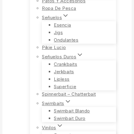
Patos Y Accesorios
Ropa De Pesca
Señuelos
Esencia
Jigs
Ondulantes
Pikie Lucio
Señuelos Duros
Crankbaits
Jerkbaits
Lipless
Superficie
Spinnerbait – Chatterbait
Swimbaits
Swimbait Blando
Swimbait Duro
Vinilos