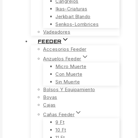
Cangrejos
Ikas-Criaturas
Jerkbait Blando
Senkos-Lombrices
Vadeadores
FEEDER
Accesorios Feeder
Anzuelos Feeder
Micro Muerte
Con Muerte
Sin Muerte
Bolsos Y Equipamiento
Boyas
Cajas
Cañas Feeder
9 Ft
10 Ft
11 Ft