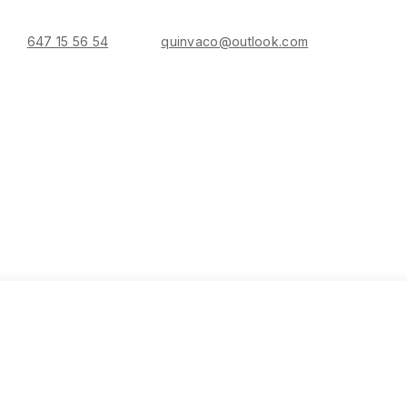
647 15 56 54
quinvaco@outlook.com