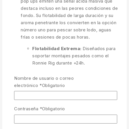
pop ups emiten una señal ácida masiva que
destaca incluso en las peores condiciones de
fondo. Su flotabilidad de larga duración y su
aroma penetrante los convierten en la opción
número uno para pescar sobre lodo, aguas
frías o sesiones de pocas horas.
Flotabilidad Extrema:
Diseñados para
soportar montajes pesados como el
Ronnie Rig durante +24h.
Potencia Ácida:
El ácido butírico es
Nombre de usuario o correo
detectado por las carpas a distancias
electrónico
*
Obligatorio
increíbles.
Aroma Cítrico Persistente:
Perfil frutal
y ácido que estimula la curiosidad
Contraseña
*
Obligatorio
inmediata.
Efecto Flash:
Ideal para sesiones