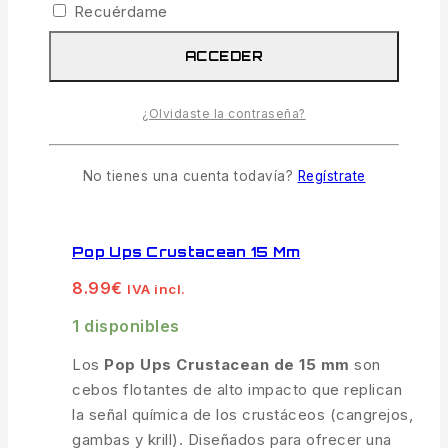
Recuérdame
rápidas donde necesitas una picada en
tiempo récord.
ACCEDER
AÑADIR AL CARRITO
¿Olvidaste la contraseña?
No tienes una cuenta todavía?
Regístrate
COMPARAR
VISTA RÁPIDA
Pop Ups Crustacean 15 Mm
8.99
€
IVA incl.
1 disponibles
Los
Pop Ups Crustacean de 15 mm
son
cebos flotantes de alto impacto que replican
la señal química de los crustáceos (cangrejos,
gambas y krill). Diseñados para ofrecer una