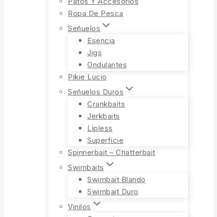
Patos Y Accesorios
Ropa De Pesca
Señuelos
Esencia
Jigs
Ondulantes
Pikie Lucio
Señuelos Duros
Crankbaits
Jerkbaits
Lipless
Superficie
Spinnerbait – Chatterbait
Swimbaits
Swimbait Blando
Swimbait Duro
Vinilos