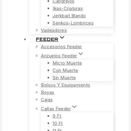
Cangrejos
Ikas-Criaturas
Jerkbait Blando
Senkos-Lombrices
Vadeadores
FEEDER
Accesorios Feeder
Anzuelos Feeder
Micro Muerte
Con Muerte
Sin Muerte
Bolsos Y Equipamiento
Boyas
Cajas
Cañas Feeder
9 Ft
10 Ft
11 Ft