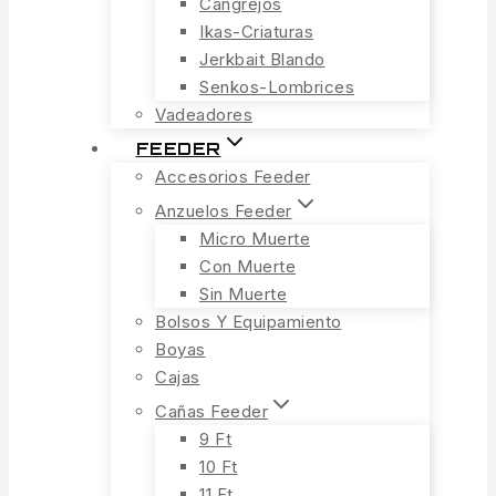
Cangrejos
Ikas-Criaturas
Jerkbait Blando
Senkos-Lombrices
Vadeadores
FEEDER
Accesorios Feeder
Anzuelos Feeder
Micro Muerte
Con Muerte
Sin Muerte
Bolsos Y Equipamiento
Boyas
Cajas
Cañas Feeder
9 Ft
10 Ft
11 Ft