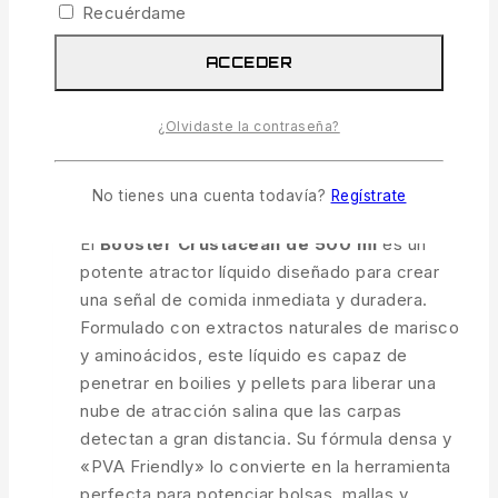
Recuérdame
COMPARAR
VISTA RÁPIDA
ACCEDER
Booster Crustacean 500 Ml
¿Olvidaste la contraseña?
9.99
€
IVA incl.
No tienes una cuenta todavía?
Regístrate
1 disponibles
El
Booster Crustacean de 500 ml
es un
potente atractor líquido diseñado para crear
una señal de comida inmediata y duradera.
Formulado con extractos naturales de marisco
y aminoácidos, este líquido es capaz de
penetrar en boilies y pellets para liberar una
nube de atracción salina que las carpas
detectan a gran distancia. Su fórmula densa y
«PVA Friendly» lo convierte en la herramienta
perfecta para potenciar bolsas, mallas y