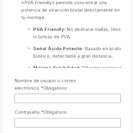
«PVA Friendly» permite concentrar una
potencia de atracción brutal directamente en
tu montaje.
PVA Friendly:
No deshace mallas, hilos
ni bolsas de PVA.
Señal Ácida Potente:
Basado en ácido
butírico, detectable a gran distancia.
Máxima Solubilidad:
Difusión explosiva
incluso en las aguas más frías.
Nombre de usuario o correo
Versatilidad Total:
Ideal para potenciar
electrónico
*
Obligatorio
Spod Mix, remojar boilies de postura o
bañar pellets.
Contraseña
*
Obligatorio
AÑADIR AL CARRITO