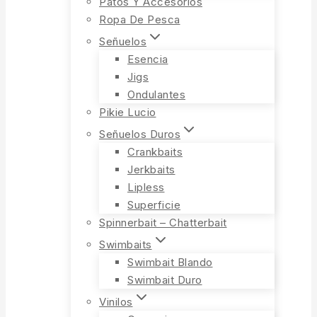
Patos Y Accesorios
Ropa De Pesca
Señuelos
Esencia
Jigs
Ondulantes
Pikie Lucio
Señuelos Duros
Crankbaits
Jerkbaits
Lipless
Superficie
Spinnerbait – Chatterbait
Swimbaits
Swimbait Blando
Swimbait Duro
Vinilos