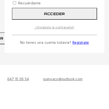
Recuérdame
ACCEDER
¿Olvidaste la contraseña?
Rechazar
AR
RECHAZAR
No tienes una cuenta todavía?
Regístrate
647 15 56 54
quinvaco@outlook.com