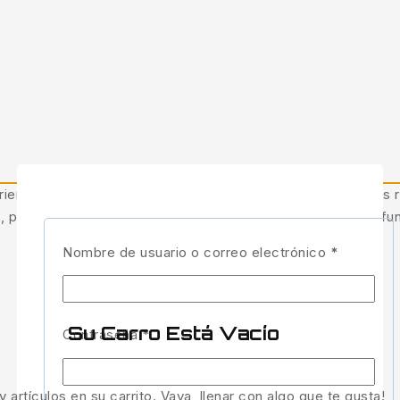
iencia más relevante recordando sus preferencias y visitas r
, puede afectar negativamente a ciertas características y fu
Obligator
Nombre de usuario o correo electrónico
*
Su Carro Está Vacío
Obligatorio
Contraseña
*
 artículos en su carrito. Vaya, llenar con algo que te gusta!