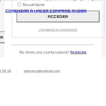
Recuérdame
COMENZAR A HACER COMPRAS AHORA
ACCEDER
¿Olvidaste la contraseña?
Rechazar
AR
RECHAZAR
No tienes una cuenta todavía?
Regístrate
5 56 54
quinvaco@outlook.com