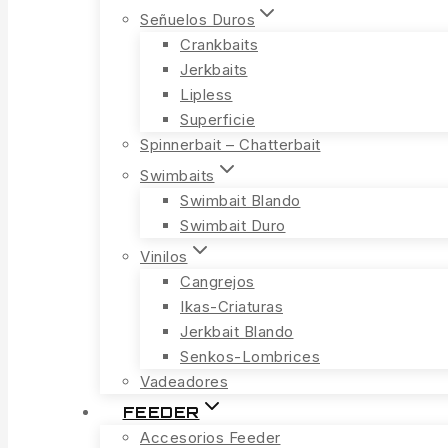
Señuelos Duros
Crankbaits
Jerkbaits
Lipless
Superficie
Spinnerbait – Chatterbait
Swimbaits
Swimbait Blando
Swimbait Duro
Vinilos
Cangrejos
Ikas-Criaturas
Jerkbait Blando
Senkos-Lombrices
Vadeadores
FEEDER
Accesorios Feeder