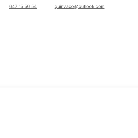
647 15 56 54
quinvaco@outlook.com