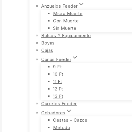
Anzuelos Feeder
Micro Muerte
Con Muerte
Sin Muerte
Bolsos Y Equipamiento
Boyas
Cajas
Cañas Feeder
9 Ft
10 Ft
11 Ft
12 Ft
13 Ft
Carretes Feeder
Cebadores
Cestas – Cazos
Método