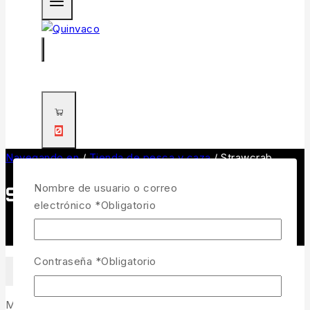
0
Navegando en
/
Tienda de pesca y caza
/
Strawcrab
Nombre de usuario o correo
Strawcrab
electrónico
*
Obligatorio
Contraseña
*
Obligatorio
FILTRAR
Mostrando el único resultado