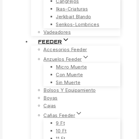
Cangrejos
Ikas-Criaturas
Jerkbait Blando
Senkos-Lombrices
Vadeadores
FEEDER
Accesorios Feeder
Anzuelos Feeder
Micro Muerte
Con Muerte
Sin Muerte
Bolsos Y Equipamiento
Boyas
Cajas
Cañas Feeder
9 Ft
10 Ft
11 Ft