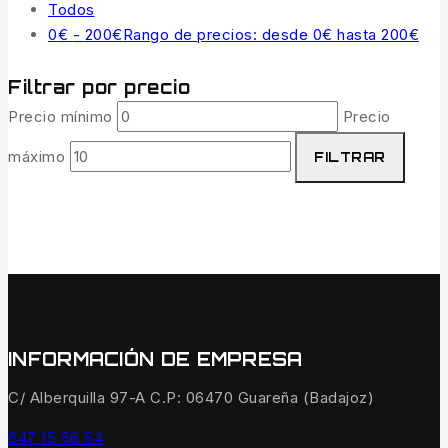
Todos
0
€
-
200
€
Rango de precios: desde 0€ hasta 200€
Filtrar por precio
Precio mínimo
Precio
máximo
FILTRAR
INFORMACIÓN DE EMPRESA
C/ Alberquilla 97-A C.P: 06470 Guareña (Badajoz)
647 15 56 54