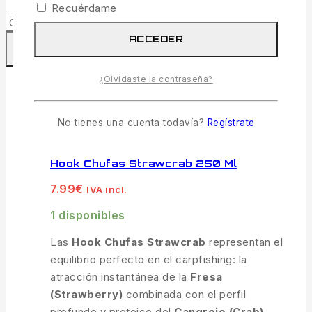
Recuérdame
ACCEDER
¿Olvidaste la contraseña?
COMPARAR
VISTA RÁPIDA
No tienes una cuenta todavía?
Regístrate
Hook Chufas Strawcrab 250 Ml
7.99
€
IVA incl.
1 disponibles
Las
Hook Chufas Strawcrab
representan el
equilibrio perfecto en el carpfishing: la
atracción instantánea de la
Fresa
(Strawberry)
combinada con el perfil
profundo y proteico del
Cangrejo (Crab)
.