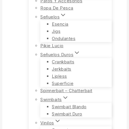
Patos Y Accesorios
Ropa De Pesca
Señuelos
Esencia
Jigs
Ondulantes
Pikie Lucio
Señuelos Duros
Crankbaits
Jerkbaits
Lipless
Superficie
Spinnerbait – Chatterbait
Swimbaits
Swimbait Blando
Swimbait Duro
Vinilos