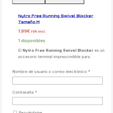
Nytro Free Running Swivel Blocker
Tamaño M
1.99
€
IVA incl.
1 disponibles
El
Nytro Free Running Swivel Blocker
es un
accesorio terminal imprescindible para
confeccionar montajes de
Feeder
corredizos
perfectos, limpios y seguros. Este ingenioso
Obligatorio
Nombre de usuario o correo electrónico
*
tope de goma técnica actúa como un escudo
amortiguador, absorbiendo los impactos
continuos del esmerillón del cebador contra el
Obligatorio
Contraseña
*
nudo de unión del bajo de línea durante los
lances más potentes. Diseñado bajo estrictos
estándares de competición, garantiza un
Recuérdame