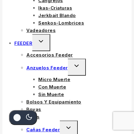
Cangrejos
MENU
Ikas-Criaturas
Jerkbait Blando
Senkos-Lombrices
Vadeadores
TOGGLE
FEEDER
CHILD
Accesorios Feeder
MENU
TOGGLE
Anzuelos Feeder
CHILD
Micro Muerte
MENU
Con Muerte
Sin Muerte
Bolsos Y Equipamiento
Boyas
Cajas
TOGGLE
Cañas Feeder