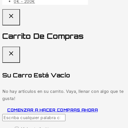
Rango
0
€
-
200
€
de
precios:
desde
0€
Carrito De Compras
hasta
200€
Su Carro Está Vacío
No hay artículos en su carrito. Vaya, llenar con algo que te
gusta!
COMENZAR A HACER COMPRAS AHORA