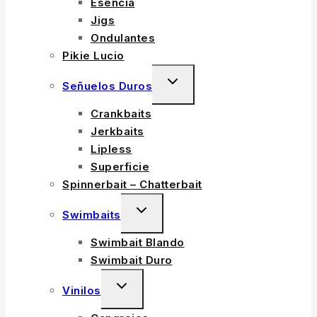
Esencia
MENU
Jigs
Ondulantes
Pikie Lucio
TOGGLE
Señuelos Duros
CHILD
Crankbaits
MENU
Jerkbaits
Lipless
Superficie
Spinnerbait – Chatterbait
TOGGLE
Swimbaits
CHILD
Swimbait Blando
MENU
Swimbait Duro
TOGGLE
Vinilos
CHILD