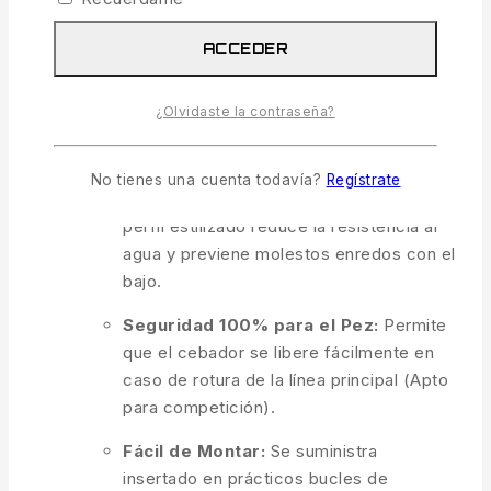
deslizamiento fluido de la línea y una
presentación anti-enredos impecable.
ACCEDER
Protección Avanzada del Nudo:
Absorbe los impactos del cebador,
¿Olvidaste la contraseña?
evitando roturas fatales por estrés
mecánico.
No tienes una cuenta todavía?
Regístrate
Diseño Hidrodinámico y Cónico:
Su
perfil estilizado reduce la resistencia al
agua y previene molestos enredos con el
bajo.
Seguridad 100% para el Pez:
Permite
que el cebador se libere fácilmente en
caso de rotura de la línea principal (Apto
para competición).
Fácil de Montar:
Se suministra
insertado en prácticos bucles de