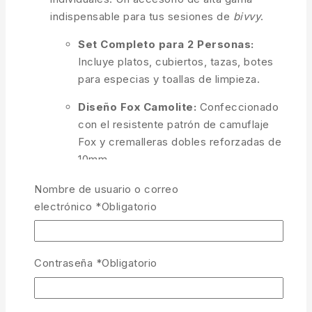
indispensable para tus sesiones de
bivvy
.
Set Completo para 2 Personas:
Incluye platos, cubiertos, tazas, botes
para especias y toallas de limpieza.
Diseño Fox Camolite:
Confeccionado
con el resistente patrón de camuflaje
Fox y cremalleras dobles reforzadas de
10mm.
Organización de Alta Resistencia:
Nombre de usuario o correo
Compartimentos moldeados con gomas
electrónico
*
Obligatorio
elásticas para que nada se mueva ni
golpee en el transporte.
Contraseña
*
Obligatorio
Fácil de Limpiar:
Materiales aptos para
lavavajillas y maletín de poliéster
repelente al agua y al barro.g