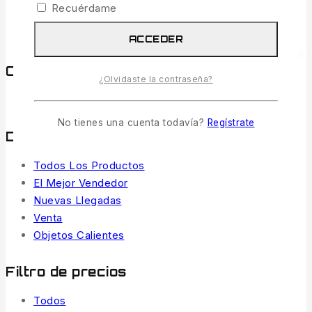
Recuérdame
AÑADIR AL CARRITO
ACCEDER
Comprar por categorías
¿Olvidaste la contraseña?
CARPFISHING
(1)
No tienes una cuenta todavía?
Regístrate
Destacar
Todos Los Productos
El Mejor Vendedor
Nuevas Llegadas
Venta
Objetos Calientes
Filtro de precios
Todos