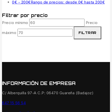
0
€
-
200
€
Rango de precios: desde 0€ hasta 200€
Filtrar por precio
Precio mínimo
Precio
máximo
FILTRAR
INFORMACIÓN DE EMPRESA
C/ Alberquilla 97-A C.P: 06470 Guareña (Badajoz)
647 15 56 54