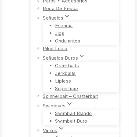
Patos Y Accesorios
Ropa De Pesca
Señuelos
Esencia
Jigs
Ondulantes
Pikie Lucio
Señuelos Duros
Crankbaits
Jerkbaits
Lipless
Superficie
Spinnerbait – Chatterbait
Swimbaits
Swimbait Blando
Swimbait Duro
Vinilos