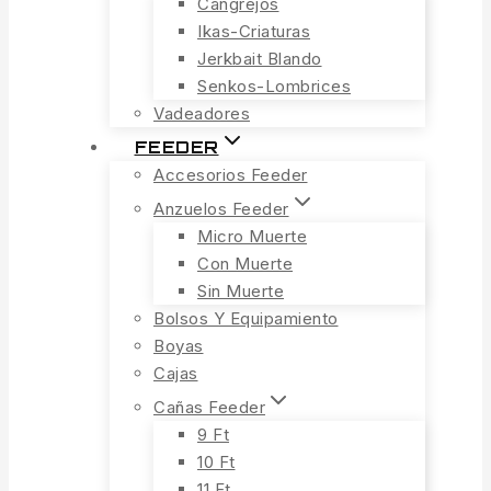
Cangrejos
Ikas-Criaturas
Jerkbait Blando
Senkos-Lombrices
Vadeadores
FEEDER
Accesorios Feeder
Anzuelos Feeder
Micro Muerte
Con Muerte
Sin Muerte
Bolsos Y Equipamiento
Boyas
Cajas
Cañas Feeder
9 Ft
10 Ft
11 Ft