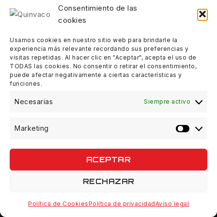
10:00 - 14:00
Consentimiento de las
cookies
Tardes:
18:00 - 21:00
Usamos cookies en nuestro sitio web para brindarle la
experiencia más relevante recordando sus preferencias y
visitas repetidas. Al hacer clic en "Aceptar", acepta el uso de
Sábados:
TODAS las cookies. No consentir o retirar el consentimiento,
10:00 - 14:00
puede afectar negativamente a ciertas características y
funciones.
Domingos:
Necesarias
Siempre activo
Cerrado
Marketing
ACEPTAR
© 2026 Quinvaco - WordPress Theme by
Avanam
RECHAZAR
Política de Cookies
Política de privacidad
Aviso legal