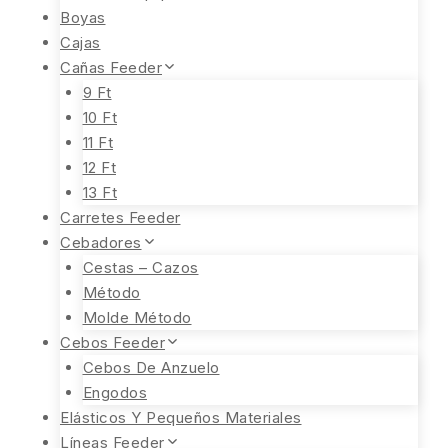
Boyas
Cajas
Cañas Feeder
9 Ft
10 Ft
11 Ft
12 Ft
13 Ft
Carretes Feeder
Cebadores
Cestas – Cazos
Método
Molde Método
Cebos Feeder
Cebos De Anzuelo
Engodos
Elásticos Y Pequeños Materiales
Líneas Feeder