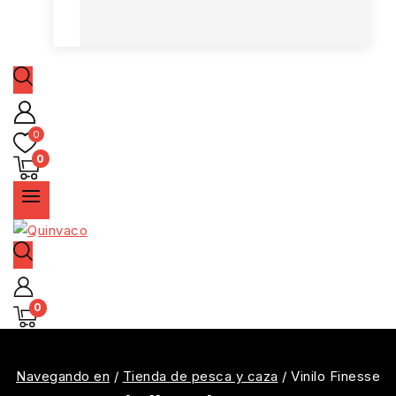
0
0
0
Navegando en
/
Tienda de pesca y caza
/
Vinilo Finesse