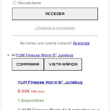
Enzimas naturales que estimulan el
Recuérdame
instinto de alimentación del pez.
ACCEDER
Plástico Súper Blando:
Textura realista
que maximiza el movimiento sin perder
¿Olvidaste la contraseña?
resistencia al desgarro.
AÑADIR AL CARRITO
No tienes una cuenta todavía?
Regístrate
COMPARAR
VISTA RÁPIDA
YUM Finesse Worm 6″ Junebug
6.50
€
IVA incl.
1 disponibles
El
YUM Finesse Worm de 6 pulgadas
es el