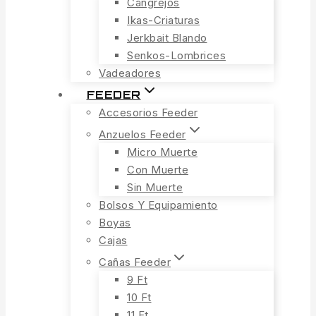
Cangrejos
Ikas-Criaturas
Jerkbait Blando
Senkos-Lombrices
Vadeadores
FEEDER
Accesorios Feeder
Anzuelos Feeder
Micro Muerte
Con Muerte
Sin Muerte
Bolsos Y Equipamiento
Boyas
Cajas
Cañas Feeder
9 Ft
10 Ft
11 Ft