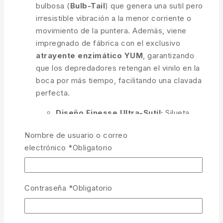
bulbosa (
Bulb-Tail
) que genera una sutil pero
irresistible vibración a la menor corriente o
movimiento de la puntera. Además, viene
impregnado de fábrica con el exclusivo
atrayente enzimático YUM
, garantizando
que los depredadores retengan el vinilo en la
boca por más tiempo, facilitando una clavada
perfecta.
Diseño Finesse Ultra-Sutil:
Silueta
delgada de 6 pulgadas ideal para
Nombre de usuario o correo
engañar a los peces sometidos a mucha
electrónico
*
Obligatorio
presión.
Cola Bulbous Tail:
Micro-vibración
constante y movimiento errático en
Contraseña
*
Obligatorio
caídas lentas.
Impregnado con Atrayente YUM: