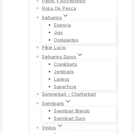
Patos Y Accesorios
Ropa De Pesca
Señuelos
Esencia
Jigs
Ondulantes
Pikie Lucio
Señuelos Duros
Crankbaits
Jerkbaits
Lipless
Superficie
Spinnerbait – Chatterbait
Swimbaits
Swimbait Blando
Swimbait Duro
Vinilos