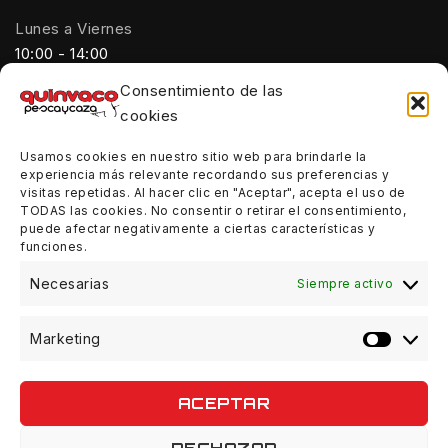
Lunes a Viernes
10:00 - 14:00
Consentimiento de las
Tardes:
cookies
18:00 - 21:00
Usamos cookies en nuestro sitio web para brindarle la
Sábados:
experiencia más relevante recordando sus preferencias y
10:00 - 14:00
visitas repetidas. Al hacer clic en "Aceptar", acepta el uso de
TODAS las cookies. No consentir o retirar el consentimiento,
Domingos:
puede afectar negativamente a ciertas características y
funciones.
Cerrado
Necesarias
Siempre activo
Marketing
© 2026 Quinvaco - WordPress Theme by
Avanam
ACEPTAR