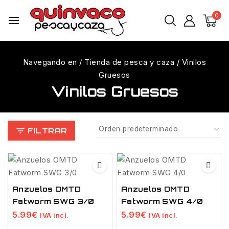
0
Navegando en
/
Tienda de pesca y caza
/
Vinilos
Gruesos
Vinilos Gruesos
FILTRAR
Anzuelos OMTD
Anzuelos OMTD
Fatworm SWG 3/0
Fatworm SWG 4/0
5.99
€
5.99
€
IVA incl.
IVA incl.