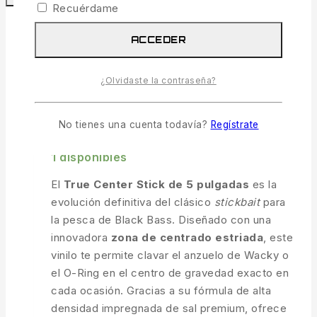
Recuérdame
ACCEDER
COMPARAR
VISTA RÁPIDA
¿Olvidaste la contraseña?
True Center Stick 5″ Black Blue Flake
No tienes una cuenta todavía?
Regístrate
6.49
€
IVA incl.
1 disponibles
El
True Center Stick de 5 pulgadas
es la
evolución definitiva del clásico
stickbait
para
la pesca de Black Bass. Diseñado con una
innovadora
zona de centrado estriada
, este
vinilo te permite clavar el anzuelo de Wacky o
el O-Ring en el centro de gravedad exacto en
cada ocasión. Gracias a su fórmula de alta
densidad impregnada de sal premium, ofrece