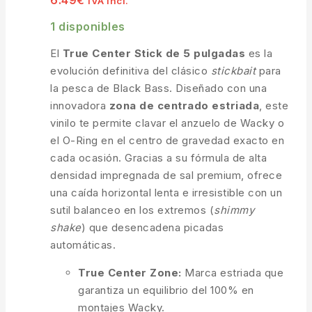
6.49
€
IVA incl.
1 disponibles
El
True Center Stick de 5 pulgadas
es la
evolución definitiva del clásico
stickbait
para
la pesca de Black Bass. Diseñado con una
innovadora
zona de centrado estriada
, este
vinilo te permite clavar el anzuelo de Wacky o
el O-Ring en el centro de gravedad exacto en
cada ocasión. Gracias a su fórmula de alta
densidad impregnada de sal premium, ofrece
una caída horizontal lenta e irresistible con un
sutil balanceo en los extremos (
shimmy
shake
) que desencadena picadas
automáticas.
True Center Zone:
Marca estriada que
garantiza un equilibrio del 100% en
montajes Wacky.