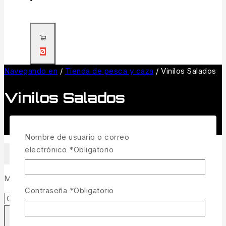
0
Navegando en
/
Tienda de pesca y caza
/
Vinilos Salados
Vinilos Salados
Nombre de usuario o correo
electrónico
*
Obligatorio
FILTRAR
Mostrando todos los
6
de los resultados de
Contraseña
*
Obligatorio