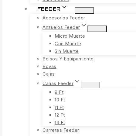
FEEDER
Accesorios Feeder
Anzuelos Feeder
Micro Muerte
Con Muerte
Sin Muerte
Bolsos Y Equipamiento
Boyas
Cajas
Cañas Feeder
9 Ft
10 Ft
11 Ft
12 Ft
13 Ft
Carretes Feeder