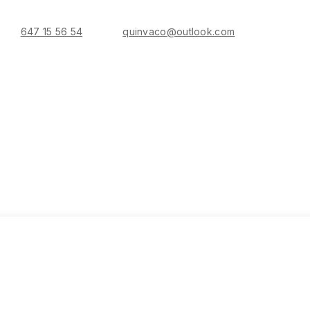
647 15 56 54
quinvaco@outlook.com