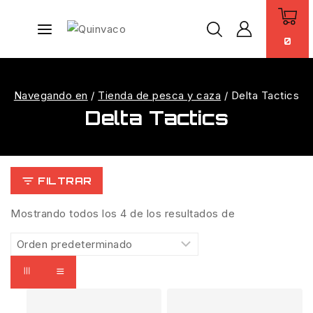
0
Navegando en
/
Tienda de pesca y caza
/
Delta Tactics
Delta Tactics
FILTRAR
Mostrando todos los
4
de los resultados de