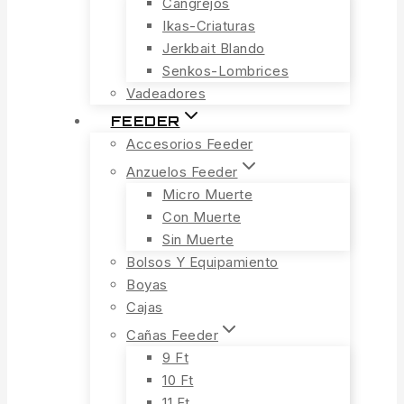
Cangrejos
Ikas-Criaturas
Jerkbait Blando
Senkos-Lombrices
Vadeadores
FEEDER
Accesorios Feeder
Anzuelos Feeder
Micro Muerte
Con Muerte
Sin Muerte
Bolsos Y Equipamiento
Boyas
Cajas
Cañas Feeder
9 Ft
10 Ft
11 Ft