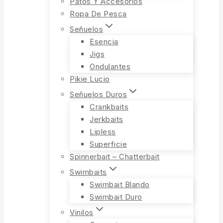
Patos Y Accesorios
Ropa De Pesca
Señuelos
Esencia
Jigs
Ondulantes
Pikie Lucio
Señuelos Duros
Crankbaits
Jerkbaits
Lipless
Superficie
Spinnerbait – Chatterbait
Swimbaits
Swimbait Blando
Swimbait Duro
Vinilos