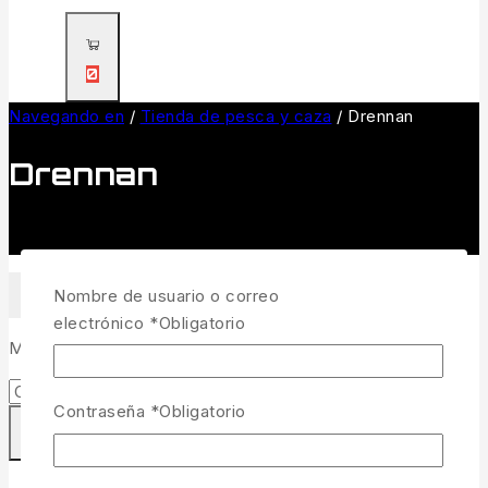
0
Navegando en
/
Tienda de pesca y caza
/
Drennan
Drennan
Nombre de usuario o correo
FILTRAR
electrónico
*
Obligatorio
Mostrando 1–
20
145
resultados
Contraseña
*
Obligatorio