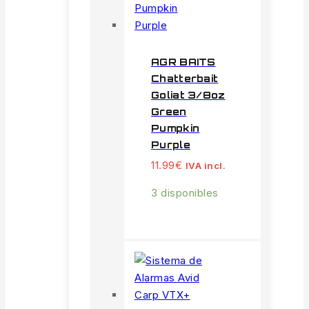
AGR BAITS
Chatterbait
Goliat 3/8oz
Green
Pumpkin
Purple
11.99
€
IVA incl.
3 disponibles