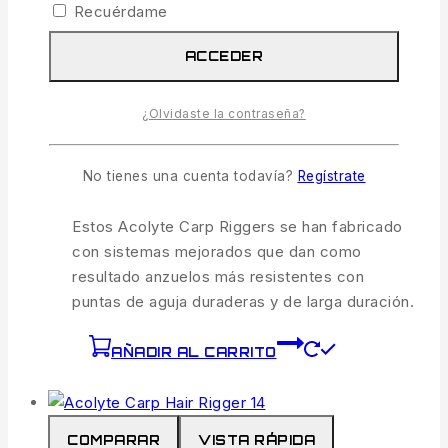
Recuérdame
COMPARAR
VISTA RÁPIDA
ACCEDER
Acolyte Carp Hair Rigger 12
¿Olvidaste la contraseña?
3.49
€
IVA incl.
No tienes una cuenta todavía?
Regístrate
3 disponibles
Estos Acolyte Carp Riggers se han fabricado
con sistemas mejorados que dan como
resultado anzuelos más resistentes con
puntas de aguja duraderas y de larga duración.
AÑADIR AL CARRITO
COMPARAR
VISTA RÁPIDA