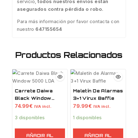
servicio,
todos nuestros envíos están
asegurados contra pérdida o robo
.
Para más información por favor contacta con
nuestro
647155654
Productos Relacionados
Carrete Daiwa
Maletín De Alarmas
Black Window
3+1 Virux Baffle
5000 LDA
74.99
€
79.99
€
IVA incl.
IVA incl.
3 disponibles
1 disponibles
AÑADIR AL
AÑADIR AL