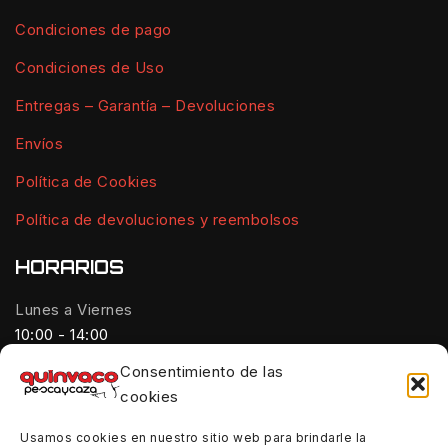
Condiciones de pago
Condiciones de Uso
Entregas – Garantía – Devoluciones
Envíos
Política de Cookies
Política de devoluciones y reembolsos
HORARIOS
Lunes a Viernes
10:00 - 14:00
Consentimiento de las
Tardes:
cookies
18:00 - 21:00
Usamos cookies en nuestro sitio web para brindarle la
Sábados: