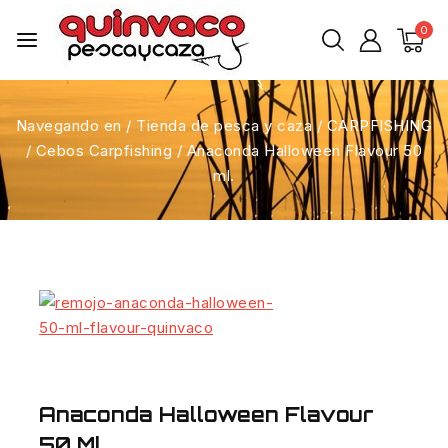
0
Navegando en
/
Tienda de pesca y caza
/
CARPFISHING
/
Cebos Carpfishing
/
Anaconda Halloween Flavour 50
ml.
Anaconda Halloween Flavour
50 Ml.