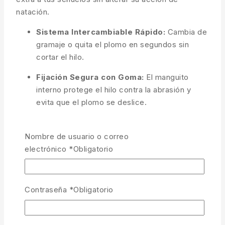
natación.
Sistema Intercambiable Rápido:
Cambia de
gramaje o quita el plomo en segundos sin
cortar el hilo.
Fijación Segura con Goma:
El manguito
interno protege el hilo contra la abrasión y
evita que el plomo se deslice.
Diseño Compacto «Short»:
Menor perfil
bajo el agua, ideal para mantener la máxima
Nombre de usuario o correo
discreción.
electrónico
*
Obligatorio
Polivalencia Total:
Excelente para lastrar
bajos de
Pike Rig
(lucioperca/lucio), ajustar la
Contraseña
*
Obligatorio
flotabilidad de
swimbaits
o para pescas finas
al toque.