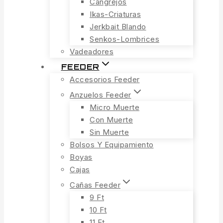
Cangrejos
Ikas-Criaturas
Jerkbait Blando
Senkos-Lombrices
Vadeadores
FEEDER
Accesorios Feeder
Anzuelos Feeder
Micro Muerte
Con Muerte
Sin Muerte
Bolsos Y Equipamiento
Boyas
Cajas
Cañas Feeder
9 Ft
10 Ft
11 Ft