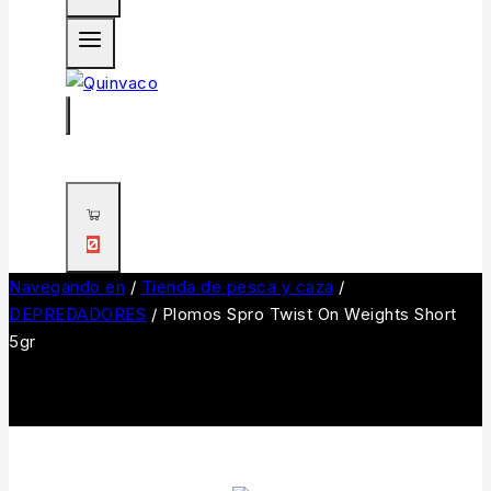
0
Navegando en
/
Tienda de pesca y caza
/
DEPREDADORES
/
Plomos Spro Twist On Weights Short
5gr