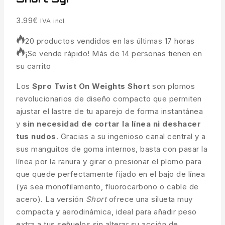
3.99
€
IVA incl.
20 productos vendidos en las últimas 17 horas
¡Se vende rápido! Más de 14 personas tienen en
su carrito
Los
Spro Twist On Weights Short
son plomos
revolucionarios de diseño compacto que permiten
ajustar el lastre de tu aparejo de forma instantánea
y
sin necesidad de cortar la línea ni deshacer
tus nudos
. Gracias a su ingenioso canal central y a
sus manguitos de goma internos, basta con pasar la
línea por la ranura y girar o presionar el plomo para
que quede perfectamente fijado en el bajo de línea
(ya sea monofilamento, fluorocarbono o cable de
acero). La versión
Short
ofrece una silueta muy
compacta y aerodinámica, ideal para añadir peso
extra a tus señuelos sin alterar su acción de