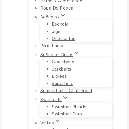
Patos Y Accesorios
Ropa De Pesca
Señuelos
Esencia
Jigs
Ondulantes
Pikie Lucio
Señuelos Duros
Crankbaits
Jerkbaits
Lipless
Superficie
Spinnerbait – Chatterbait
Swimbaits
Swimbait Blando
Swimbait Duro
Vinilos