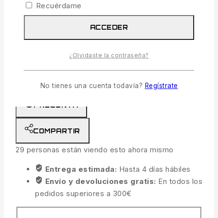
1 disponibles
Recuérdame
Plomos Spro Twist On Weights Short 5gr cantidad
ACCEDER
AÑADIR AL CARRITO
¿Olvidaste la contraseña?
COMPRAR AHORA
COMPARAR
LISTA
No tienes una cuenta todavía?
Regístrate
PREGUNTA
COMPARTIR
29
personas están viendo esto ahora mismo
Entrega estimada:
Hasta 4 días hábiles
Envío y devoluciones gratis:
En todos los
pedidos superiores a 300€