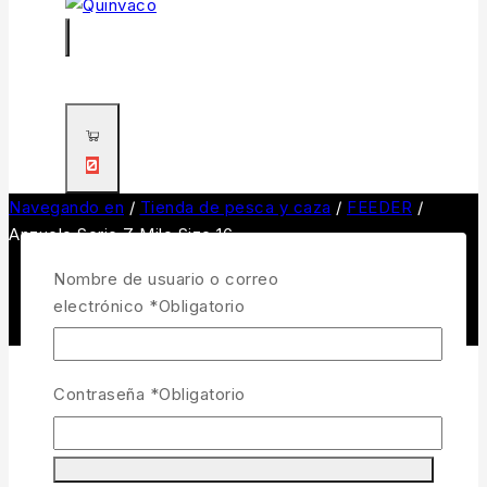
0
Navegando en
/
Tienda de pesca y caza
/
FEEDER
/
Anzuelo Serie Z Milo Size 16
Nombre de usuario o correo
electrónico
*
Obligatorio
Contraseña
*
Obligatorio