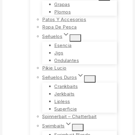
Grapas
Plomos
Patos Y Accesorios
Ropa De Pesca
Señuelos
Esencia
Jigs
Ondulantes
Pikie Lucio
Señuelos Duros
Crankbaits
Jerkbaits
Lipless
Superficie
Spinnerbait – Chatterbait
Swimbaits
Swimbait Blando