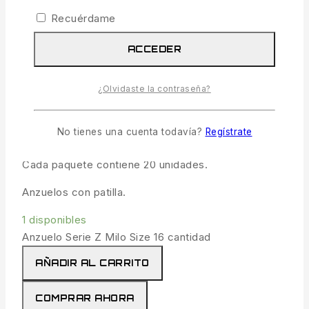
Anzuelo Serie Z Milo Size 16
Recuérdame
4.49
€
IVA incl.
ACCEDER
19 productos vendidos en las últimas 20 horas
¿Olvidaste la contraseña?
¡Se vende rápido! Más de 18 personas tienen en
su carrito
No tienes una cuenta todavía?
Regístrate
Anzuelos extrafuertes de Milo. Sin muerte.
Cada paquete contiene 20 unidades.
Anzuelos con patilla.
1 disponibles
Anzuelo Serie Z Milo Size 16 cantidad
AÑADIR AL CARRITO
COMPRAR AHORA