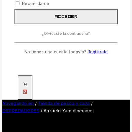
0
Recuérdame
ACCEDER
0
¿Olvidaste la contraseña?
No tienes una cuenta todavía?
Regístrate
0
Navegando en
/
Tienda de pesca y caza
/
DEPREDADORES
/
Anzuelo Yum plomados