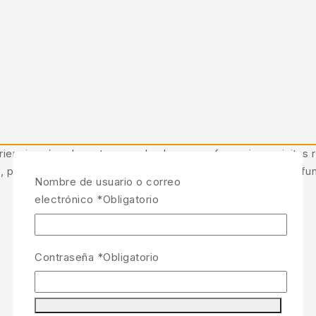
iencia más relevante recordando sus preferencias y visitas r
, puede afectar negativamente a ciertas características y fu
Nombre de usuario o correo
electrónico
*
Obligatorio
Contraseña
*
Obligatorio