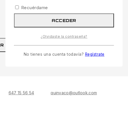
Recuérdame
ACCEDER
¿Olvidaste la contraseña?
Rechazar
AR
RECHAZAR
No tienes una cuenta todavía?
Regístrate
647 15 56 54
quinvaco@outlook.com