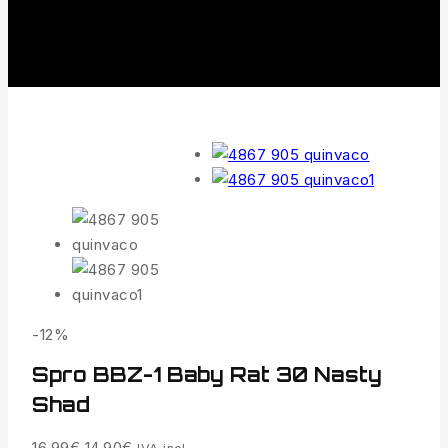
-12%
Spro BBZ-1 Baby Rat 30 Nasty
Shad
16.99
€
14.90
€