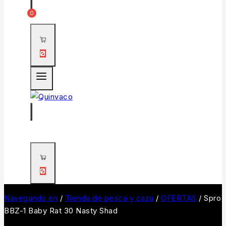
0
0
0
Navegando en
/
Tienda de pesca y caza
/
OFERTAS
/
Spro
BBZ-1 Baby Rat 30 Nasty Shad