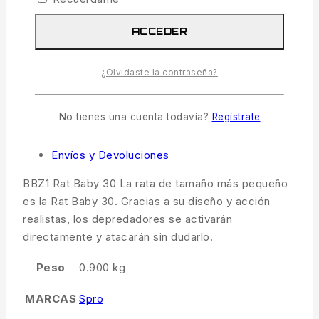
ACCEDER
¿Olvidaste la contraseña?
Pago seguro garantizado
No tienes una cuenta todavía?
Regístrate
Descripción
Información adicional
Envíos y Devoluciones
BBZ1 Rat Baby 30 La rata de tamaño más pequeño
es la Rat Baby 30. Gracias a su diseño y acción
realistas, los depredadores se activarán
directamente y atacarán sin dudarlo.
Peso
0.900 kg
MARCAS
Spro