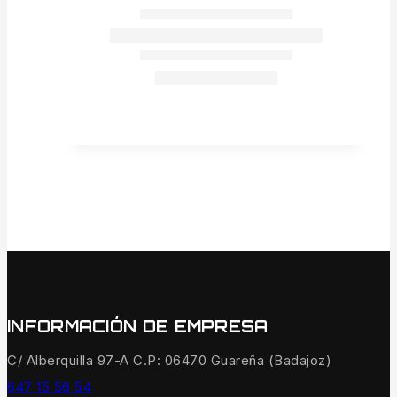
INFORMACIÓN DE EMPRESA
C/ Alberquilla 97-A C.P: 06470 Guareña (Badajoz)
647 15 56 54