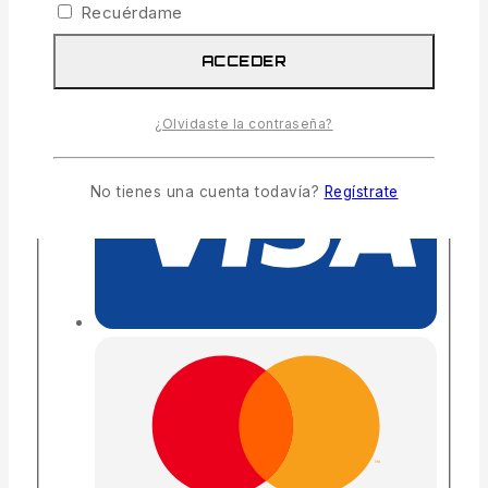
Entrega estimada:
Hasta 4 días hábiles
Recuérdame
Envío y devoluciones gratis:
En todos los
pedidos superiores a 300€
ACCEDER
¿Olvidaste la contraseña?
No tienes una cuenta todavía?
Regístrate