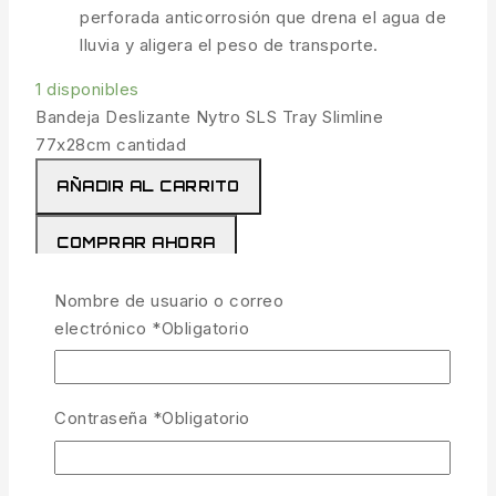
perforada anticorrosión que drena el agua de
lluvia y aligera el peso de transporte.
1 disponibles
Bandeja Deslizante Nytro SLS Tray Slimline
77x28cm cantidad
AÑADIR AL CARRITO
COMPRAR AHORA
Nombre de usuario o correo
COMPARAR
LISTA
electrónico
*
Obligatorio
PREGUNTA
COMPARTIR
Contraseña
*
Obligatorio
27
personas están viendo esto ahora mismo