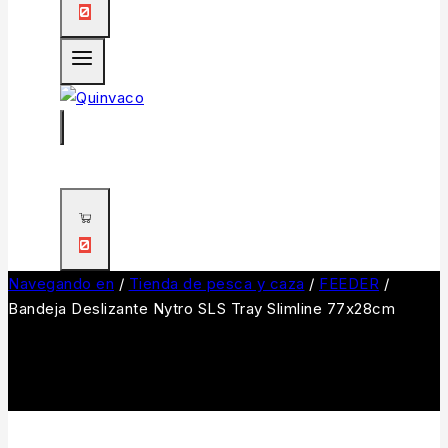
0
0
Navegando en
/
Tienda de pesca y caza
/
FEEDER
/
Bandeja Deslizante Nytro SLS Tray Slimline 77x28cm