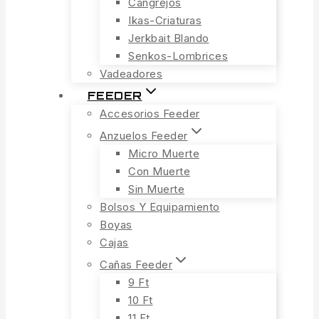
Cangrejos
Ikas-Criaturas
Jerkbait Blando
Senkos-Lombrices
Vadeadores
FEEDER
Accesorios Feeder
Anzuelos Feeder
Micro Muerte
Con Muerte
Sin Muerte
Bolsos Y Equipamiento
Boyas
Cajas
Cañas Feeder
9 Ft
10 Ft
11 Ft