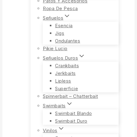
Patos Y Accesorios
Ropa De Pesca
Señuelos
Esencia
Jigs
Ondulantes
Pikie Lucio
Señuelos Duros
Crankbaits
Jerkbaits
Lipless
Superficie
Spinnerbait – Chatterbait
Swimbaits
Swimbait Blando
Swimbait Duro
Vinilos