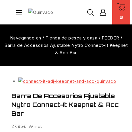
0
Navegando en
/
Tienda de pesca y caza
/
FEEDER
/
Barra de Accesorios Ajustable Nytro Connect-It Keepnet
& Acc Bar
Barra De Accesorios Ajustable
Nytro Connect-It Keepnet & Acc
Bar
27.95
€
IVA incl.