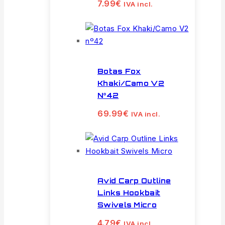
7.99
€
IVA incl.
Botas Fox
Khaki/Camo V2
Nº42
69.99
€
IVA incl.
Avid Carp Outline
Links Hookbait
Swivels Micro
4.79
€
IVA incl.