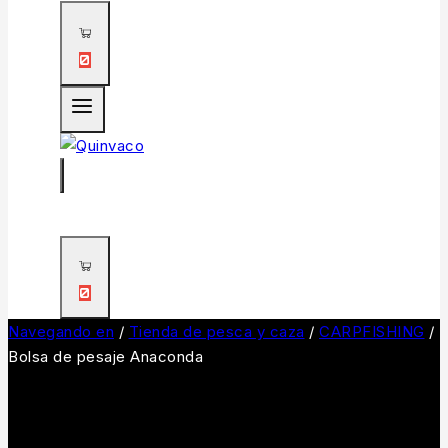
0
0
Navegando en
/
Tienda de pesca y caza
/
CARPFISHING
/
Bolsa de pesaje Anaconda