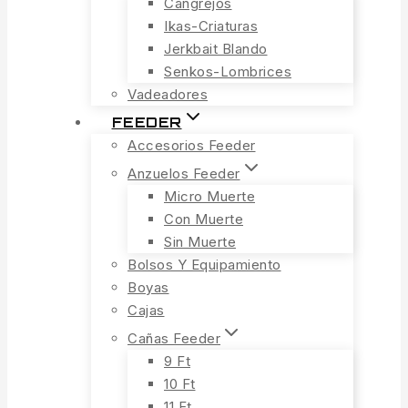
Cangrejos
Ikas-Criaturas
Jerkbait Blando
Senkos-Lombrices
Vadeadores
FEEDER
Accesorios Feeder
Anzuelos Feeder
Micro Muerte
Con Muerte
Sin Muerte
Bolsos Y Equipamiento
Boyas
Cajas
Cañas Feeder
9 Ft
10 Ft
11 Ft