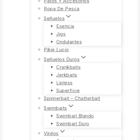
Patos Y Accesorios
Ropa De Pesca
Señuelos
Esencia
Jigs
Ondulantes
Pikie Lucio
Señuelos Duros
Crankbaits
Jerkbaits
Lipless
Superficie
Spinnerbait – Chatterbait
Swimbaits
Swimbait Blando
Swimbait Duro
Vinilos