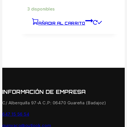
3 disponibles
AÑADIR AL CARRITO
INFORMACIÓN DE EMPRESA
C/ Alberquilla 97-A C.P: 06470 Guareña (Badajoz)
647 15 56 54
quinvaco@outlook.com