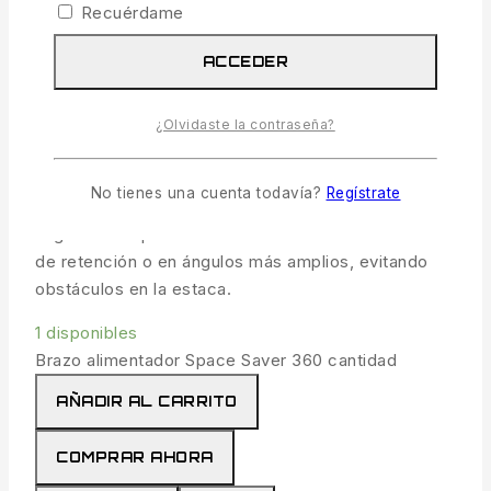
41.99
€
IVA incl.
Recuérdame
13 productos vendidos en las últimas 14 horas
ACCEDER
¡Se vende rápido! Más de 9 personas tienen en
su carrito
¿Olvidaste la contraseña?
Un brazo alimentador versátil con movimiento de
360 ​​grados, que permite al pescador colocar el
No tienes una cuenta todavía?
Regístrate
soporte de la caña en prácticamente cualquier
ángulo. Ideal para colocarlo alrededor de las redes
de retención o en ángulos más amplios, evitando
obstáculos en la estaca.
1 disponibles
Brazo alimentador Space Saver 360 cantidad
AÑADIR AL CARRITO
COMPRAR AHORA