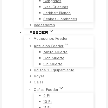
Cangrejos
Ikas-Criaturas
Jerkbait Blando
Senkos-Lombrices
Vadeadores
FEEDER
Accesorios Feeder
Anzuelos Feeder
Micro Muerte
Con Muerte
Sin Muerte
Bolsos Y Equipamiento
Boyas
Cajas
Cañas Feeder
9 Ft
10 Ft
11 Ft