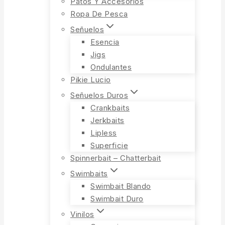
Patos Y Accesorios
Ropa De Pesca
Señuelos
Esencia
Jigs
Ondulantes
Pikie Lucio
Señuelos Duros
Crankbaits
Jerkbaits
Lipless
Superficie
Spinnerbait – Chatterbait
Swimbaits
Swimbait Blando
Swimbait Duro
Vinilos