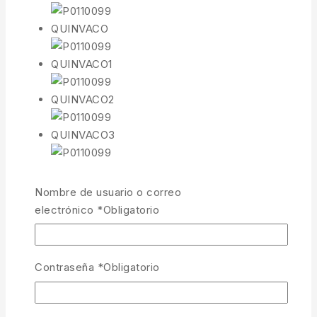
Nombre de usuario o correo
electrónico
*
Obligatorio
Contraseña
*
Obligatorio
Brazo Alimentador Space Saver
360