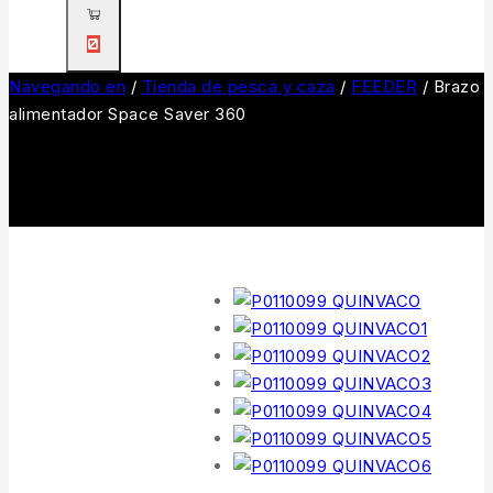
0
Navegando en
/
Tienda de pesca y caza
/
FEEDER
/
Brazo
alimentador Space Saver 360