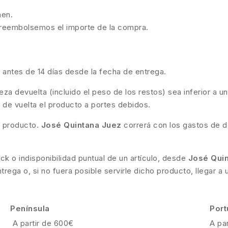
nen.
e reembolsemos el importe de la compra.
l antes de 14 días desde la fecha de entrega.
a devuelta (incluido el peso de los restos) sea inferior a un
ará de vuelta el producto a portes debidos.
l producto.
José Quintana Juez
correrá con los gastos de d
ck o indisponibilidad puntual de un artículo, desde
José Qui
ega o, si no fuera posible servirle dicho producto, llegar a
Península
Port
A partir de 600€
A pa