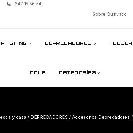
647 15 56 54
Sobre Quinvaco
PFISHING
DEPREDADORES
FEEDER
COUP
CATEGORÍAS
pesca y caza
/
DEPREDADORES
/
Accesorios Depredadores
/