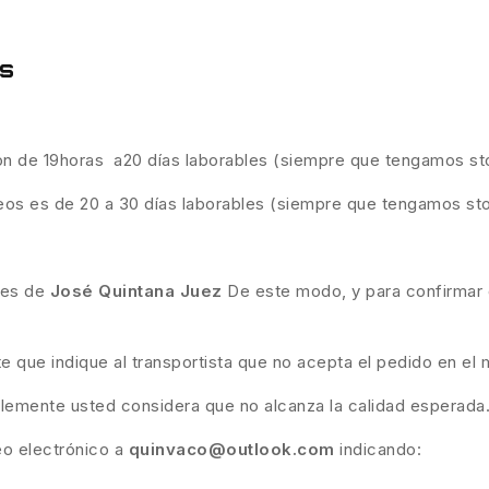
es
son de 19horas a20 días laborables (siempre que tengamos st
eos es de 20 a 30 días laborables (siempre que tengamos st
ades de
José Quintana Juez
De este modo, y para confirmar q
te que indique al transportista que no acepta el pedido en 
plemente usted considera que no alcanza la calidad esperada
eo electrónico a
quinvaco@outlook.com
indicando: