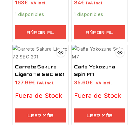
71
163
€
84
€
IVA incl.
IVA incl.
1 disponibles
1 disponibles
AÑADIR AL
AÑADIR AL
CARRITO
CARRITO
Carrete Sakura
Caña Yokozuna
Ligero 72 SBC 201
Spin M7
127.99
€
35.60
€
IVA incl.
IVA incl.
Fuera de Stock
Fuera de Stock
LEER MÁS
LEER MÁS