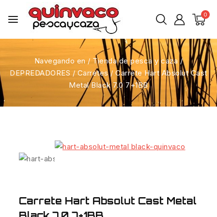
0
Navegando en
/
Tienda de pesca y caza
/
DEPREDADORES
/
Carretes
/
Carrete Hart Absolut Cast
Metal Black 7.0 7+1BB
Carrete Hart Absolut Cast Metal
Black 7.0 7+1BB