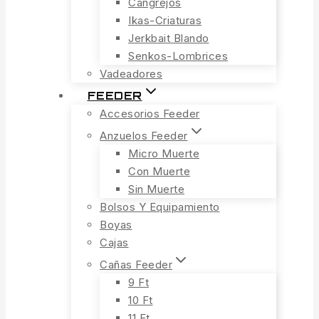
Cangrejos
Ikas-Criaturas
Jerkbait Blando
Senkos-Lombrices
Vadeadores
FEEDER
Accesorios Feeder
Anzuelos Feeder
Micro Muerte
Con Muerte
Sin Muerte
Bolsos Y Equipamiento
Boyas
Cajas
Cañas Feeder
9 Ft
10 Ft
11 Ft