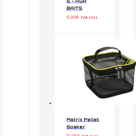
5 - AGR
BAITS
6.99
€
IVA incl.
Matrix Pellet
Soaker
11.99
€
IVA incl.