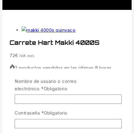
Carrete Hart Makki 4000S
72
€
IVA incl.
2 productos vendidos en las últimas 8 horas
¡Se vende rápido! Más de 9 personas tienen en
Nombre de usuario o correo
su carrito
electrónico
*
Obligatorio
Cuerpo de aluminio extremadamente ligero y rotor
de grafito.
Contraseña
*
Obligatorio
1 disponibles
Carrete Hart Makki 4000S cantidad
AÑADIR AL CARRITO