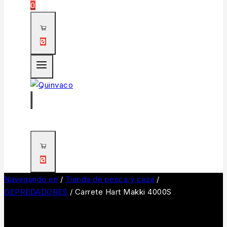
0
0
0
Navegando en
/
Tienda de pesca y caza
/
DEPREDADORES
/
Carrete Hart Makki 4000S