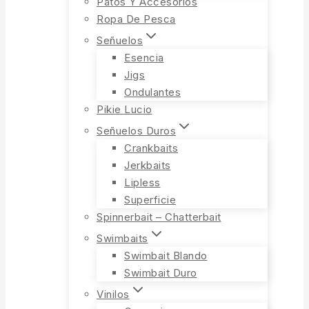
Patos Y Accesorios
Ropa De Pesca
Señuelos
Esencia
Jigs
Ondulantes
Pikie Lucio
Señuelos Duros
Crankbaits
Jerkbaits
Lipless
Superficie
Spinnerbait – Chatterbait
Swimbaits
Swimbait Blando
Swimbait Duro
Vinilos