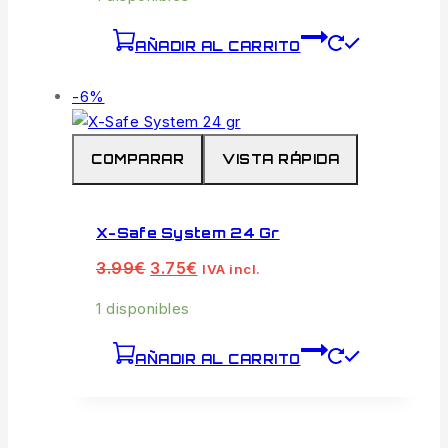
en
la
AÑADIR AL CARRITO
página
de
Venta
-6%
producto
de
productos
COMPARAR
VISTA RÁPIDA
de
X-Safe System 24 Gr
El
El
3.99
€
3.75
€
IVA incl.
precio
precio
original
actual
1 disponibles
era:
es:
3.99€.
3.75€.
AÑADIR AL CARRITO