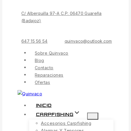
Contenido
C/ Alberquilla 97-A C.P: 06470 Guareña
(Badajoz)
647 15 56 54
quinvaco@outlook.com
Sobre Quinvaco
Blog
Contacto
Reparaciones
Ofertas
INICIO
CARPFISHING
Accesorios Carpfishing
Alarmas Y Tensores