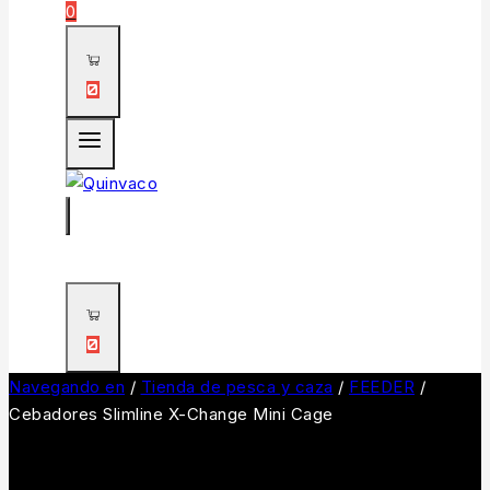
0
0
0
Navegando en
/
Tienda de pesca y caza
/
FEEDER
/
Cebadores Slimline X-Change Mini Cage