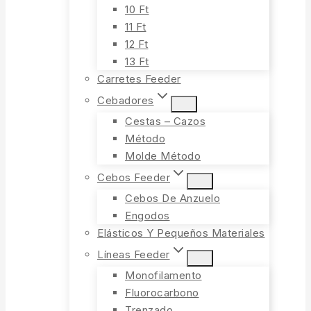
10 Ft
11 Ft
12 Ft
13 Ft
Carretes Feeder
Cebadores
Cestas – Cazos
Método
Molde Método
Cebos Feeder
Cebos De Anzuelo
Engodos
Elásticos Y Pequeños Materiales
Líneas Feeder
Monofilamento
Fluorocarbono
Trenzado