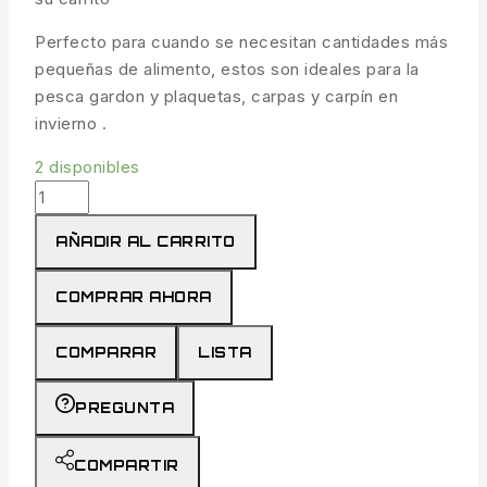
Perfecto para cuando se necesitan cantidades más
pequeñas de alimento, estos son ideales para la
pesca gardon y plaquetas, carpas y carpín en
invierno .
2 disponibles
Cebadores
Slimline
AÑADIR AL CARRITO
X-
Change
COMPRAR AHORA
Mini
Cage
COMPARAR
LISTA
cantidad
PREGUNTA
COMPARTIR