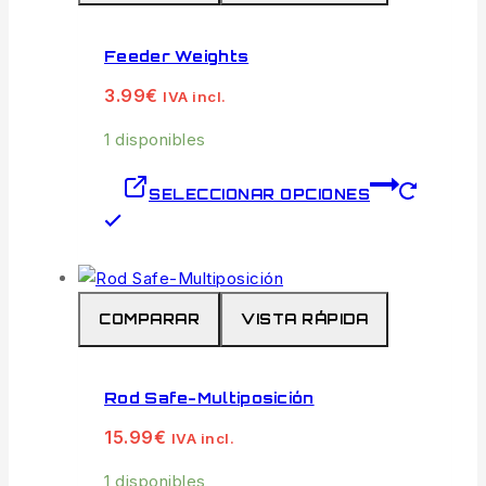
Feeder Weights
3.99
€
IVA incl.
1 disponibles
SELECCIONAR OPCIONES
Este
producto
tiene
múltiples
COMPARAR
VISTA RÁPIDA
variantes.
Las
opciones
Rod Safe-Multiposición
se
15.99
€
pueden
IVA incl.
elegir
1 disponibles