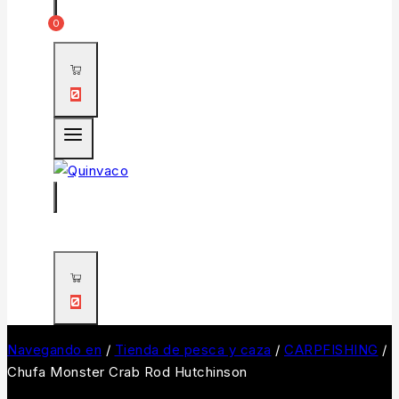
0
0
0
Navegando en
/
Tienda de pesca y caza
/
CARPFISHING
/
Chufa Monster Crab Rod Hutchinson