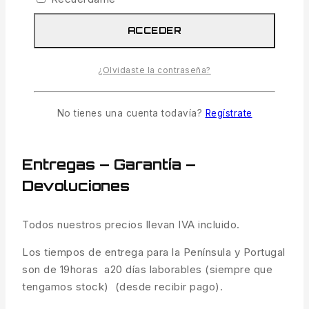
Tipo: Tigernuts
Sabor: Monster Crab
ACCEDER
Contenido 200 gramos.
¿Olvidaste la contraseña?
Peso
0.300 kg
MARCAS
RodHutchinson
No tienes una cuenta todavía?
Regístrate
Entregas – Garantía –
Devoluciones
Todos nuestros precios llevan IVA incluido.
Los tiempos de entrega para la Península y Portugal
son de 19horas a20 días laborables (siempre que
tengamos stock) (desde recibir pago).