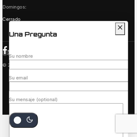
Domingos:
Cerrado
Una Pregunta
Su nombre
© 2026 Quinvaco - WordPress Theme by
Avanam
Su email
Su mensaje (optional)