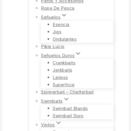
Patos Y Accesorios
Ropa De Pesca
Señuelos
Esencia
Jigs
Ondulantes
Pikie Lucio
Señuelos Duros
Crankbaits
Jerkbaits
Lipless
Superficie
Spinnerbait – Chatterbait
Swimbaits
Swimbait Blando
Swimbait Duro
Vinilos