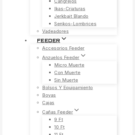
Cangrejos
Ikas-Criaturas
Jerkbait Blando
Senkos-Lombrices
Vadeadores
FEEDER
Accesorios Feeder
Anzuelos Feeder
Micro Muerte
Con Muerte
Sin Muerte
Bolsos Y Equipamiento
Boyas
Cajas
Cañas Feeder
9 Ft
10 Ft
11 Ft