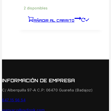
2 disponibles
AÑADIR AL CARRITO
INFORMACIÓN DE EMPRESA
C/ Alberquilla 97-A C.P: 06470 Guareña (Badajoz)
647 15 56 54
quinvaco@outlook.com