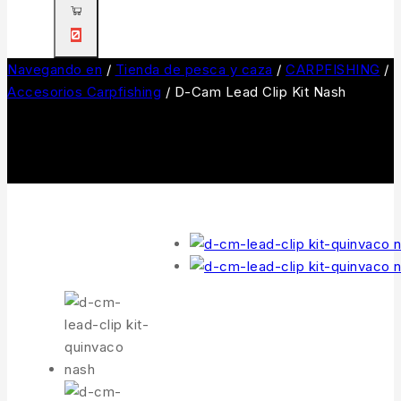
0
Navegando en
/
Tienda de pesca y caza
/
CARPFISHING
/
Accesorios Carpfishing
/
D-Cam Lead Clip Kit Nash