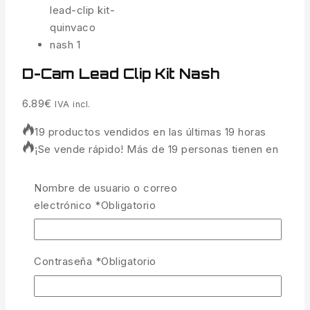
D-Cam Lead Clip Kit Nash
6.89
€
IVA incl.
19 productos vendidos en las últimas 19 horas
¡Se vende rápido! Más de 19 personas tienen en
su carrito
Nombre de usuario o correo
Todos los componentes necesarios para construir 5
electrónico
*
Obligatorio
terminales de clip de plomo anti enredos
universales.
4 disponibles
Contraseña
*
Obligatorio
D-Cam Lead Clip Kit Nash cantidad
AÑADIR AL CARRITO