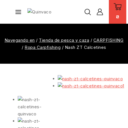
0
Navegando en
/
Tienda de pesca y caza
/
CARPFISHING
/
Ropa Carpfishing
/
Nash ZT Calcetines