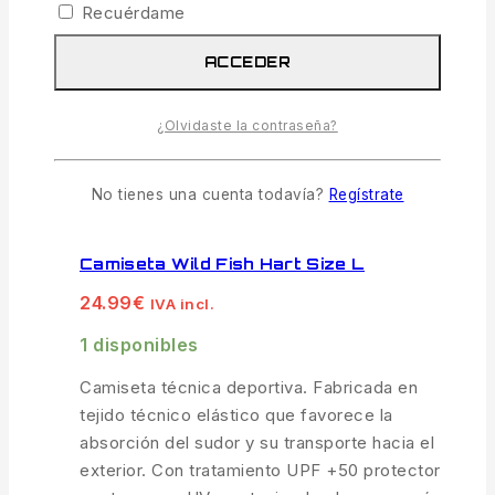
protector contra rayos UV, tratamientos anti-
Recuérdame
bacterias y Quick Dry.
ACCEDER
LEER MÁS
¿Olvidaste la contraseña?
COMPARAR
VISTA RÁPIDA
No tienes una cuenta todavía?
Regístrate
Camiseta Wild Fish Hart Size L
24.99
€
IVA incl.
1 disponibles
Camiseta técnica deportiva. Fabricada en
tejido técnico elástico que favorece la
absorción del sudor y su transporte hacia el
exterior. Con tratamiento UPF +50 protector