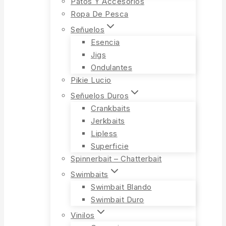
Patos Y Accesorios
Ropa De Pesca
Señuelos
Esencia
Jigs
Ondulantes
Pikie Lucio
Señuelos Duros
Crankbaits
Jerkbaits
Lipless
Superficie
Spinnerbait – Chatterbait
Swimbaits
Swimbait Blando
Swimbait Duro
Vinilos