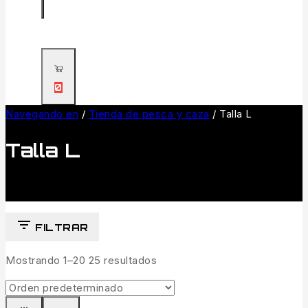
0
Navegando en
/
Tienda de pesca y caza
/
Talla L
Talla L
FILTRAR
Mostrando 1–
20
25
resultados