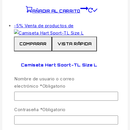
AÑADIR AL CARRITO
-5%
Venta de productos de
COMPARAR
VISTA RÁPIDA
Camiseta Hart Sport-TL Size L
42
€
El precio original era: 42€.
39.99
€
El
Nombre de usuario o correo
precio actual es: 39.99€.
IVA incl.
electrónico
*
Obligatorio
Fuera de Stock
Camiseta deportiva de manga larga en tejido
Contraseña
*
Obligatorio
técnico elástico para una mayor libertad de
movimientos. Con tratamiento UPF +50