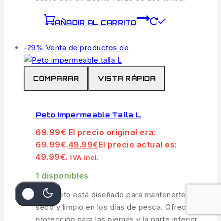
AÑADIR AL CARRITO
-29%
Venta de productos de
COMPARAR
VISTA RÁPIDA
Peto Impermeable Talla L
69.99
€
El precio original era:
69.99€.
49.99
€
El precio actual es:
49.99€.
IVA incl.
1 disponibles
Este peto está diseñado para mantenerte
seco y limpio en los días de pesca. Ofrecen
protección para las piernas y la parte inferior