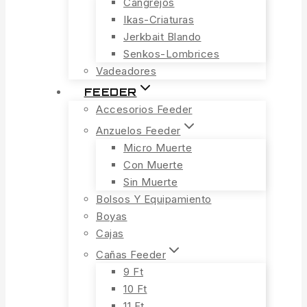
Cangrejos
Ikas-Criaturas
Jerkbait Blando
Senkos-Lombrices
Vadeadores
FEEDER
Accesorios Feeder
Anzuelos Feeder
Micro Muerte
Con Muerte
Sin Muerte
Bolsos Y Equipamiento
Boyas
Cajas
Cañas Feeder
9 Ft
10 Ft
11 Ft