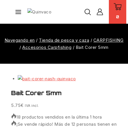
0
Navegando en
/
Tienda de pesca y caza
/
CARPFISHING
/
Accesorios Carpfishing
/
Bait Corer 5mm
Bait Corer 5mm
5.75
€
IVA incl.
18 productos vendidos en la última 1 hora
¡Se vende rápido! Más de 12 personas tienen en