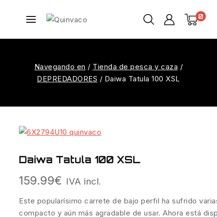
0
Navegando en
/
Tienda de pesca y caza
/
DEPREDADORES
/
Daiwa Tatula 100 XSL
Daiwa Tatula 100 XSL
159.99
€
IVA incl.
Este popularísimo carrete de bajo perfil ha sufrido var
compacto y aún más agradable de usar. Ahora está disp