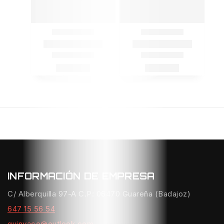
INFORMACIÓN DE EMPRESA
C/ Alberquilla 97-A C.P: 06470 Guareña (Badajoz)
647 15 56 54
quinvaco@outlook.com