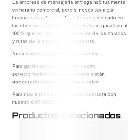
La empresa de mensajería entrega habitualmente
en horario comercial, pero si necesitas algún
horario concreto de entrega puedes indicarlo en
las observaciones del pedido. Esto no garantiza al
100% que así sea ya que depende de los horarios
y rutas de la empresa de transporte.
No enviamos a apartados de correos.
Para garantizar la calidad de nuestro
servicio,
todos nuestros envíos están
asegurados contra pérdida o robo
.
Para más información por favor contacta con
nuestro
647155654
Productos Relacionados