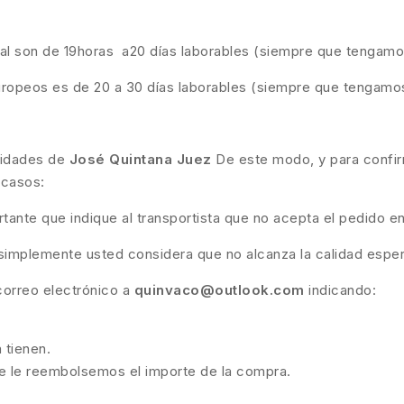
gal son de 19horas a20 días laborables (siempre que tengamo
uropeos es de 20 a 30 días laborables (siempre que tengamo
oridades de
José Quintana Juez
De este modo, y para confir
 casos:
rtante que indique al transportista que no acepta el pedido
 simplemente usted considera que no alcanza la calidad espe
correo electrónico a
quinvaco@outlook.com
indicando:
 tienen.
ue le reembolsemos el importe de la compra.