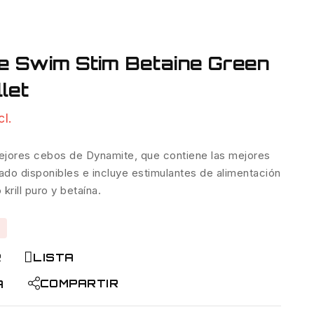
e Swim Stim Betaine Green
let
cl.
ejores cebos de Dynamite, que contiene las mejores
ado disponibles e incluye estimulantes de alimentación
rill puro y betaína.
R
LISTA
COMPARTIR
A