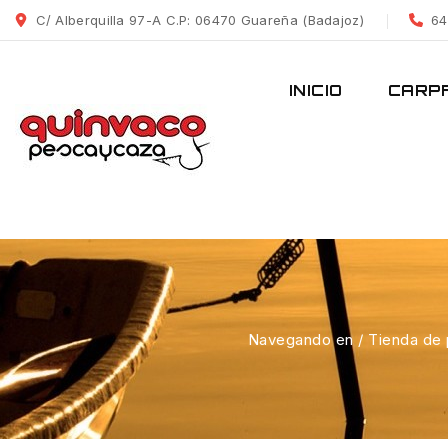
C/ Alberquilla 97-A C.P: 06470 Guareña (Badajoz)
64
INICIO
CARPF
Navegando en
/
Tienda de