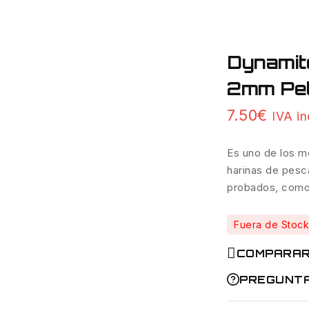
Dynamit
2mm Pel
7.50
€
IVA in
Es uno de los m
harinas de pesc
probados, como k
Fuera de Stock
COMPARA
PREGUNT