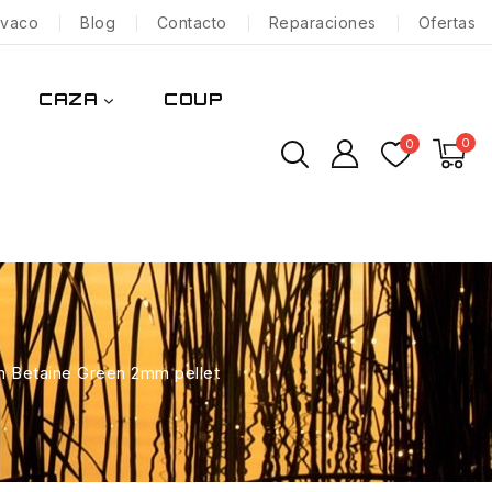
nvaco
Blog
Contacto
Reparaciones
Ofertas
CAZA
COUP
0
0
m Betaine Green 2mm pellet