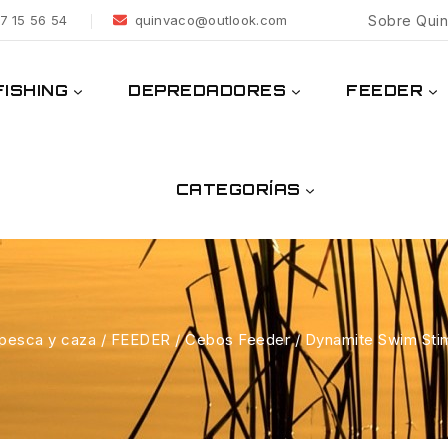
7 15 56 54
quinvaco@outlook.com
Sobre Qui
ISHING
DEPREDADORES
FEEDER
CATEGORÍAS
 pesca y caza
/
FEEDER
/
Cebos Feeder
/
Dynamite Swim Sti