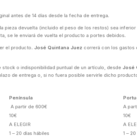
ginal antes de 14 días desde la fecha de entrega.
pieza devuelta (incluido el peso de los restos) sea inferior 
cita, se le enviará de vuelta el producto a portes debidos.
er el producto.
José Quintana Juez
correrá con los gastos
e stock o indisponibilidad puntual de un artículo, desde
José 
azo de entrega o, si no fuera posible servirle dicho producto
Península
Portu
A partir de 600€
A part
10€
10€
A ELEGIR
A ELE
1 – 20 días hábiles
1 – 20