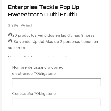
Enterprise Tackle Pop Up
Sweeetcorn (Tutti Frutti)
3.99
€
IVA incl.
20 productos vendidos en las últimas 9 horas
¡Se vende rápido! Más de 2 personas tienen en
su carrito
Maíz artificial pop up de la prestigiosa marca
Enterprise.
Nombre de usuario o correo
electrónico
*
Obligatorio
1 disponibles
Enterprise Tackle Pop Up Sweeetcorn (Tutti Frutti)
cantidad
Contraseña
*
Obligatorio
AÑADIR AL CARRITO
COMPRAR AHORA