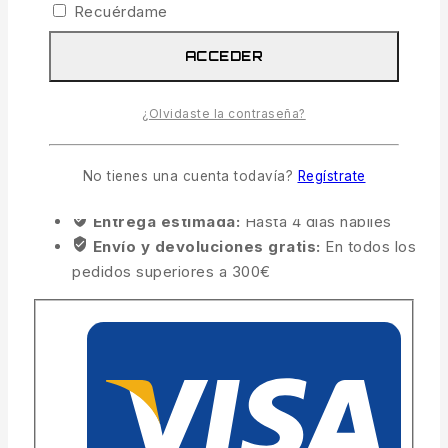
Recuérdame
COMPARAR
LISTA
ACCEDER
PREGUNTA
¿Olvidaste la contraseña?
COMPARTIR
No tienes una cuenta todavía?
Regístrate
21
personas están viendo esto ahora mismo
Entrega estimada:
Hasta 4 días hábiles
Envío y devoluciones gratis:
En todos los
pedidos superiores a 300€