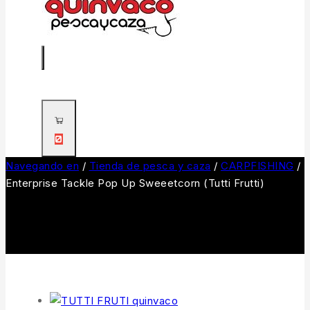
0
Navegando en
/
Tienda de pesca y caza
/
CARPFISHING
/
Enterprise Tackle Pop Up Sweeetcorn (Tutti Frutti)