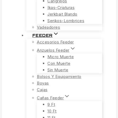
Cangrejos
Ikas-Criaturas
Jerkbait Blando
Senkos-Lombrices
Vadeadores
FEEDER
Accesorios Feeder
Anzuelos Feeder
Micro Muerte
Con Muerte
Sin Muerte
Bolsos Y Equipamiento
Boyas
Cajas
Cañas Feeder
9 Ft
10 Ft
11 Ft