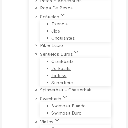
Patos Y Accesorios
Ropa De Pesca
Señuelos
Esencia
Jigs
Ondulantes
Pikie Lucio
Señuelos Duros
Crankbaits
Jerkbaits
Lipless
Superficie
Spinnerbait – Chatterbait
Swimbaits
Swimbait Blando
Swimbait Duro
Vinilos