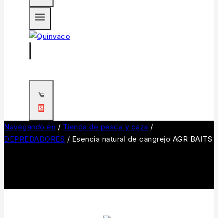
0
Navegando en
/
Tienda de pesca y caza
/
DEPREDADORES
/
Esencia natural de cangrejo AGR BAITS