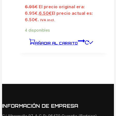
6.95
€
El precio original era:
6.95€.
6.50
€
El precio actual es:
6.50€.
IVA incl.
4 disponibles
AÑADIR AL CARRITO
INFORMACIÓN DE EMPRESA
C/ Alberquilla 97-A C.P: 06470 Guareña (Badajoz)