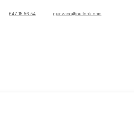
647 15 56 54
quinvaco@outlook.com