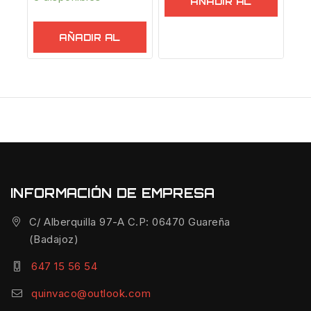
AÑADIR AL
CARRITO
AÑADIR AL
CARRITO
INFORMACIÓN DE EMPRESA
C/ Alberquilla 97-A C.P: 06470 Guareña
(Badajoz)
647 15 56 54
quinvaco@outlook.com