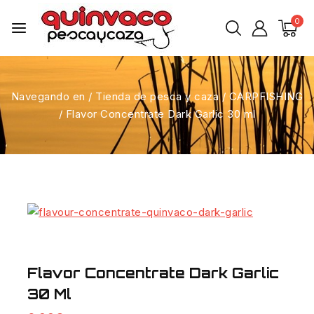
0
Navegando en
/
Tienda de pesca y caza
/
CARPFISHING
/
Flavor Concentrate Dark Garlic 30 ml
Flavor Concentrate Dark Garlic
30 Ml