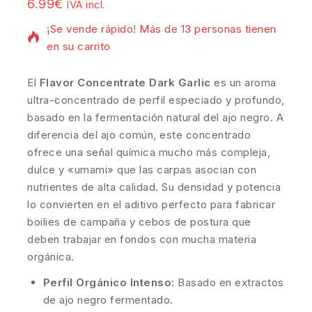
19 productos vendidos en las últimas 19 horas
6.99
€
IVA incl.
¡Se vende rápido! Más de 13 personas tienen
en su carrito
El
Flavor Concentrate Dark Garlic
es un aroma
ultra-concentrado de perfil especiado y profundo,
basado en la fermentación natural del ajo negro. A
diferencia del ajo común, este concentrado
ofrece una señal química mucho más compleja,
dulce y «umami» que las carpas asocian con
nutrientes de alta calidad. Su densidad y potencia
lo convierten en el aditivo perfecto para fabricar
boilies de campaña y cebos de postura que
deben trabajar en fondos con mucha materia
orgánica.
Perfil Orgánico Intenso:
Basado en extractos
de ajo negro fermentado.