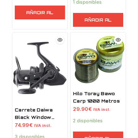
1 disponibles
AÑADIR AL
AÑADIR AL
CARRITO
CARRITO
Hilo Toray Bawo
Carp 1000 Metros
29.90
€
Carrete Daiwa
IVA incl.
Black Window
2 disponibles
5000 LDA
74.99
€
IVA incl.
3 disponibles