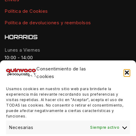
Política de Cookies
Política de devoluciones y reembolsos
HORARIOS
Lunes a Viernes
10:00 - 14:00
Consentimiento de las
Tardes:
cookies
18:00 - 21:00
Usamos cookies en nuestro sitio web para brindarle la
Sábados:
experiencia más relevante recordando sus preferencias y
10:00 - 14:00
visitas repetidas. Al hacer clic en "Aceptar", acepta el uso de
TODAS las cookies. No consentir o retirar el consentimiento,
Domingos:
puede afectar negativamente a ciertas características y
funciones.
Cerrado
Necesarias
Siempre activo