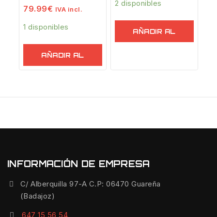
2 disponibles
79.99
€
IVA incl.
1 disponibles
AÑADIR AL
CARRITO
AÑADIR AL
CARRITO
INFORMACIÓN DE EMPRESA
C/ Alberquilla 97-A C.P: 06470 Guareña
(Badajoz)
647 15 56 54