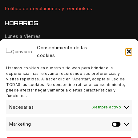
Política de devoluciones y reembolsos
HORARIOS
Lunes a Viernes
10:00 - 14:00
Consentimiento de las
cookies
Tardes:
18:00 - 21:00
Usamos cookies en nuestro sitio web para brindarle la
experiencia más relevante recordando sus preferencias y
Sábados:
visitas repetidas. Al hacer clic en "Aceptar", acepta el uso de
10:00 - 14:00
TODAS las cookies. No consentir o retirar el consentimiento,
puede afectar negativamente a ciertas características y
funciones.
Domingos:
Cerrado
Necesarias
Siempre activo
Marketing