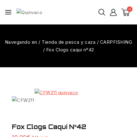
0
Navegando en
/
Tienda de pesca y caza
/
CARPFISHING
/
Fox Clogs caqui nº42
Fox Clogs Caqui Nº42
5 productos vendidos en las últimas 19 horas