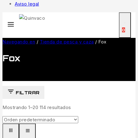
Aviso legal
0
Navegando en
/
Tienda de pesca y caza
/
Fox
Fox
FILTRAR
Mostrando 1–
20
114
resultados