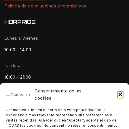
Política de devoluciones y reembolsos
HORARIOS
Lunes a Viernes
10:00 - 14:00
Tardes:
18:00 - 21:00
Consentimiento de las
Sábados:
cookies
10:00 - 14:00
Usamos cookies en nuestro sitio web para brindarle la
experiencia más relevante recordando sus preferencias y
Domingos:
visitas repetidas. Al hacer clic en "Aceptar", acepta el uso de
TODAS las cookies. No consentir o retirar el consentimiento,