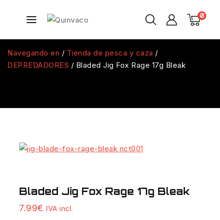
0
Navegando en
/
Tienda de pesca y caza
/
DEPREDADORES
/
Bladed Jig Fox Rage 17g Bleak
Bladed Jig Fox Rage 17g Bleak
7.99
€
IVA incl.