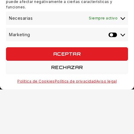
puede afectar negativamente a ciertas características y
Cerrado
funciones.
Necesarias
Siempre activo
Marketing
© 2026 Quinvaco - WordPress Theme by
Avanam
ACEPTAR
RECHAZAR
Política de Cookies
Política de privacidad
Aviso legal
Hide similarities
Highlight differences
Select the fields to be shown. Others will be hidden. Drag