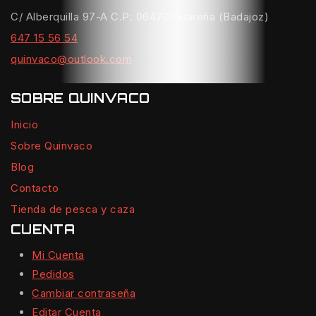
C/ Alberquilla 97-A C.P: 06470 Guareña (Badajoz)
647 15 56 54
quinvaco@outlook.com
SOBRE QUINVACO
Inicio
Sobre Quinvaco
Blog
Contacto
Tienda de pesca y caza
CUENTA
Mi Cuenta
Pedidos
Cambiar contraseña
Editar Cuenta