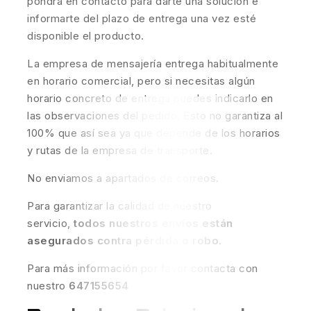
pondrá en contacto para darte una solución e
informarte del plazo de entrega una vez esté
disponible el producto.
La empresa de mensajería entrega habitualmente
en horario comercial, pero si necesitas algún
horario concreto de entrega puedes indicarlo en
las observaciones del pedido. Esto no garantiza al
100% que así sea ya que depende de los horarios
y rutas de la empresa de transporte.
No enviamos a apartados de correos.
Para garantizar la calidad de nuestro
servicio,
todos nuestros envíos están
asegurados contra pérdida o robo
.
Para más información por favor contacta con
nuestro
647155654