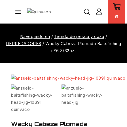
0
Navegando en
/
Tienda de pesca y caza
/
DEPREDADORES
/
Wacky Cabeza Plomada Baitsfishing
nº6 3/32oz.
Wacky Cabeza Plomada