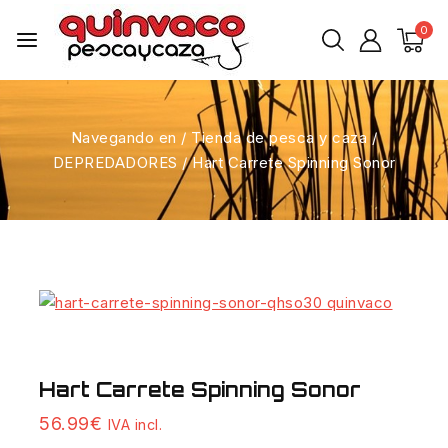
0
Navegando en
/
Tienda de pesca y caza
/
DEPREDADORES
/
Hart Carrete Spinning Sonor
Hart Carrete Spinning Sonor
56.99
€
IVA incl.