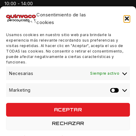
10:00 - 14:00
Consentimiento de las
Tardes:
cookies
18:00 - 21:00
Usamos cookies en nuestro sitio web para brindarle la
Sábados:
experiencia más relevante recordando sus preferencias y
10:00 - 14:00
visitas repetidas. Al hacer clic en "Aceptar", acepta el uso de
TODAS las cookies. No consentir o retirar el consentimiento,
Domingos:
puede afectar negativamente a ciertas características y
funciones.
Cerrado
Necesarias
Siempre activo
Marketing
© 2026 Quinvaco - WordPress Theme by
Avanam
ACEPTAR
RECHAZAR