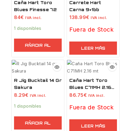
Caña Hart Toro
Carrete Hart
Blues Finesse 72
Carna 9+1bb
84
€
138.99
€
IVA incl.
IVA incl.
1 disponibles
Fuera de Stock
AÑADIR AL
LEER MÁS
CARRITO
R Jig Bucktail 14 Gr
Caña Hart Toro
Sakura
Blues C71MH 2.16
Mt
8.29
€
86.75
€
IVA incl.
IVA incl.
1 disponibles
Fuera de Stock
AÑADIR AL
LEER MÁS
CARRITO